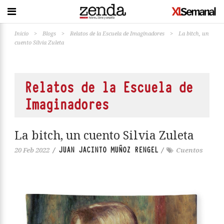
Inicio
>
Blogs
>
Relatos de la Escuela de Imaginadores
>
La bitch, un
cuento Silvia Zuleta
Relatos de la Escuela de
Imaginadores
La bitch, un cuento Silvia Zuleta
JUAN JACINTO MUÑOZ RENGEL
20 Feb 2022
/
/
Cuentos