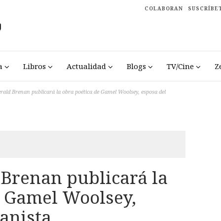
COLABORAN
SUSCRÍBE
a
Libros
Actualidad
Blogs
TV/Cine
Z
rald Brenan publicará la obra poética de Gamel Woolsey, esposa del
 Brenan publicará la
e Gamel Woolsey,
anista