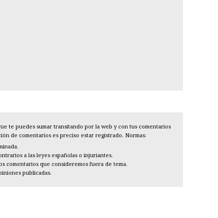
l que te puedes sumar transitando por la web y con tus comentarios
cción de comentarios es preciso estar registrado. Normas:
iminada.
trarios a las leyes españolas o injuriantes.
los comentarios que consideremos fuera de tema.
piniones publicadas.