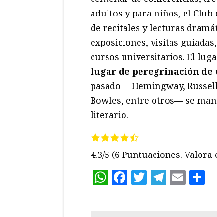
adultos y para niños, el Clu
de recitales y lecturas dramá
exposiciones, visitas guiadas
cursos universitarios. El lug
lugar de peregrinación de 
pasado —Hemingway, Russell,
Bowles, entre otros— se mant
literario.
4.3/5
(6 Puntuaciones. Valora e
WhatsApp
Facebook
Twitter
Teleg
Ema
C