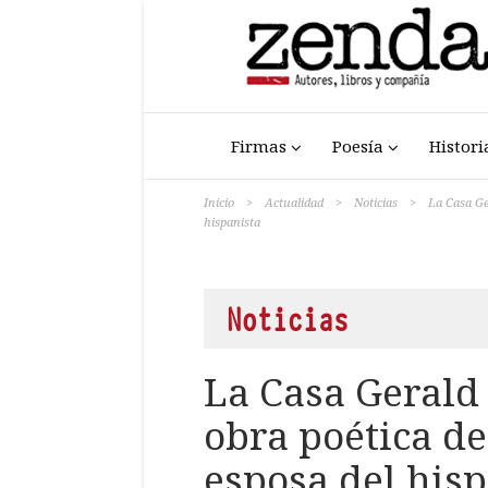
Firmas
Poesía
Histori
Inicio
>
Actualidad
>
Noticias
>
La Casa Ge
hispanista
Noticias
La Casa Gerald
obra poética d
esposa del hisp