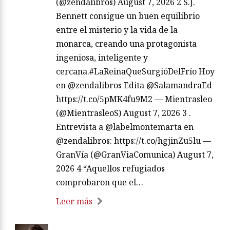
(@zendalibros) August 7, 2026 2 S.J.
Bennett consigue un buen equilibrio
entre el misterio y la vida de la
monarca, creando una protagonista
ingeniosa, inteligente y
cercana.#LaReinaQueSurgióDelFrío Hoy
en @zendalibros Edita @SalamandraEd
https://t.co/5pMK4fu9M2 — Mientrasleo
(@MientrasleoS) August 7, 2026 3 .
Entrevista a @labelmontemarta en
@zendalibros: https://t.co/hgjinZu5lu —
GranVía (@GranViaComunica) August 7,
2026 4 “Aquellos refugiados
comprobaron que el…
Leer más