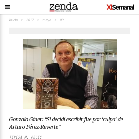
Inicio
>
2017
>
mayo
>
09
Gonzalo Giner: “Si decidí escribir fue por ‘culpa’ de
Arturo Pérez-Reverte”
TERESA M. PECES