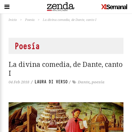
Inicio
>
Poesía
>
La divina comedia, de Dante, canto I
Poesía
La divina comedia, de Dante, canto
I
LAURA DI VERSO
04 Feb 2018
/
/
Dante
,
poesía