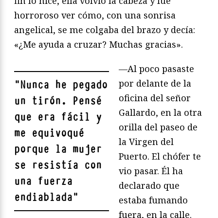
fin lo hice, ella volvió la cabeza y fue
horroroso ver cómo, con una sonrisa
angelical, se me colgaba del brazo y decía:
«¿Me ayuda a cruzar? Muchas gracias».
—Al poco pasaste
por delante de la
"
Nunca he pegado
oficina del señor
un tirón. Pensé
Gallardo, en la otra
que era fácil y
orilla del paseo de
me equivoqué
la Virgen del
porque la mujer
Puerto. El chófer te
se resistía con
vio pasar. Él ha
una fuerza
declarado que
endiablada
"
estaba fumando
fuera, en la calle.