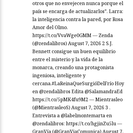
otros que no envejecen nunca porque el
país se encarga de actualizarlos”. Larra:
la inteligencia contra la pared, por Rosa
Amor del Olmo.
https://t.co/VvaWge0GMM — Zenda
(@zendalibros) August 7, 2026 2 S.J.
Bennett consigue un buen equilibrio
entre el misterio y la vida de la
monarca, creando una protagonista
ingeniosa, inteligente y
cercana.#LaReinaQueSurgióDelFrío Hoy
en @zendalibros Edita @SalamandraEd
https://t.co/5pMK4fu9M2 — Mientrasleo
(@MientrasleoS) August 7, 2026 3 .
Entrevista a @labelmontemarta en
@zendalibros: https://t.co/hgjinZu5lu —
GranVía (@GranViaComunica) August 7,