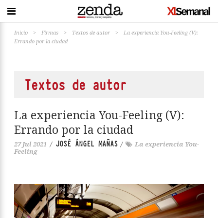
Inicio
>
Firmas
>
Textos de autor
>
La experiencia You-Feeling (V):
Errando por la ciudad
Textos de autor
La experiencia You-Feeling (V):
Errando por la ciudad
JOSÉ ÁNGEL MAÑAS
27 Jul 2021
/
/
La experiencia You-
Feeling