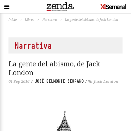
Inicio
>
Libros
>
Narrativa
>
La gente del abismo, de Jack London
Narrativa
La gente del abismo, de Jack
London
JOSÉ BELMONTE SERRANO
01 Sep 2016
/
/
Jack London