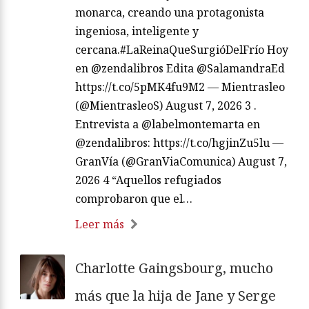
monarca, creando una protagonista
ingeniosa, inteligente y
cercana.#LaReinaQueSurgióDelFrío Hoy
en @zendalibros Edita @SalamandraEd
https://t.co/5pMK4fu9M2 — Mientrasleo
(@MientrasleoS) August 7, 2026 3 .
Entrevista a @labelmontemarta en
@zendalibros: https://t.co/hgjinZu5lu —
GranVía (@GranViaComunica) August 7,
2026 4 “Aquellos refugiados
comprobaron que el…
Leer más
Charlotte Gaingsbourg, mucho
más que la hija de Jane y Serge