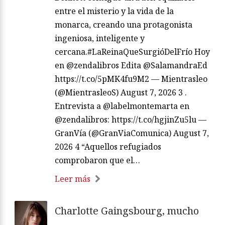
entre el misterio y la vida de la
monarca, creando una protagonista
ingeniosa, inteligente y
cercana.#LaReinaQueSurgióDelFrío Hoy
en @zendalibros Edita @SalamandraEd
https://t.co/5pMK4fu9M2 — Mientrasleo
(@MientrasleoS) August 7, 2026 3 .
Entrevista a @labelmontemarta en
@zendalibros: https://t.co/hgjinZu5lu —
GranVía (@GranViaComunica) August 7,
2026 4 “Aquellos refugiados
comprobaron que el…
Leer más
Charlotte Gaingsbourg, mucho