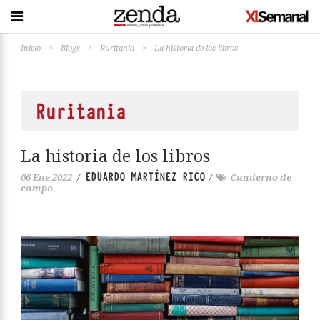
Inicio
>
Blogs
>
Ruritania
>
La historia de los libros
Ruritania
La historia de los libros
EDUARDO MARTÍNEZ RICO
06 Ene 2022
/
/
Cuaderno de
campo