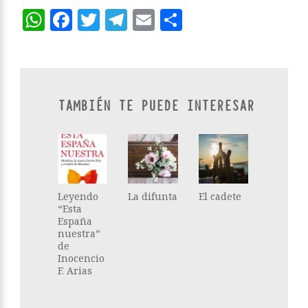
WhatsApp
Facebook
Twitter
Telegram
Email
Compartir
TAMBIÉN TE PUEDE INTERESAR
Leyendo
La difunta
El cadete
“Esta
España
nuestra”
de
Inocencio
F. Arias