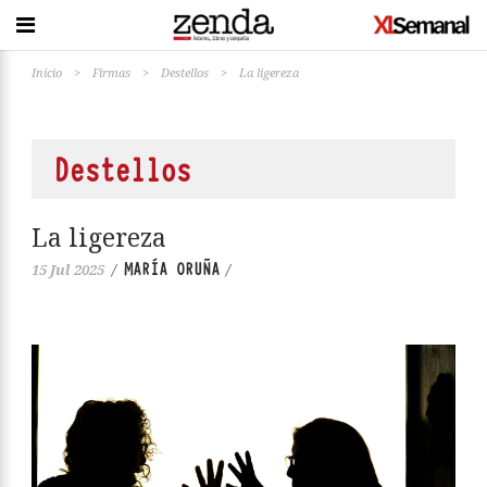
Inicio
>
Firmas
>
Destellos
>
La ligereza
Destellos
La ligereza
MARÍA ORUÑA
15 Jul 2025
/
/