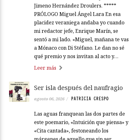
Jimeno Hernández Droulers. *****
PRÓLOGO Miguel Ángel Lara En esa
placidez veraniega andaba yo cuando
mi redactor jefe, Enrique Marín, se
sentó a mi lado. «Miguel, mañana te vas
a Mónaco con Di Stéfano. Le dan no sé
qué premio y nos invitan al acto y…
Leer más
Ser isla después del naufragio
PATRICIA CRESPO
agosto 06, 2026
/
Las aguas franquean las dos partes de
este poemario, «Intuición que piensa» y
«Cita cantada», festoneando los
márgenes de aquello que sin ser