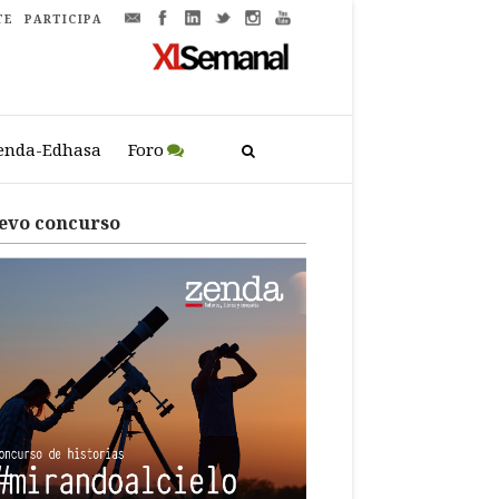
TE
PARTICIPA
enda-Edhasa
Foro
evo concurso