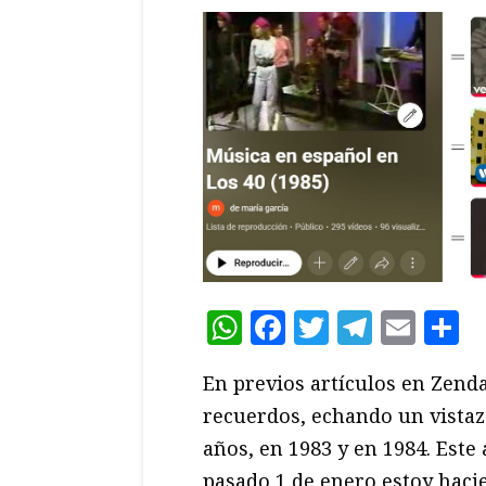
WhatsApp
Facebook
Twitter
Teleg
Ema
C
En previos artículos en Zend
recuerdos, echando un vistaz
años, en 1983 y en 1984. Este 
pasado 1 de enero estoy hac