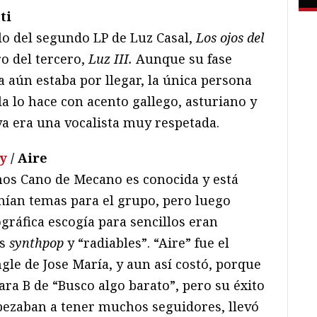
ti
llo del segundo LP de Luz Casal,
Los ojos del
ro del tercero,
Luz III.
Aunque su fase
a aún estaba por llegar, la única persona
 lo hace con acento gallego, asturiano y
a era una vocalista muy respetada.
y
/ Aire
nos Cano de Mecano es conocida y está
an temas para el grupo, pero luego
ográfica escogía para sencillos eran
ás
synthpop
y “radiables”. “Aire” fue el
le de Jose María, y aun así costó, porque
ara B de “Busco algo barato”, pero su éxito
ezaban a tener muchos seguidores, llevó