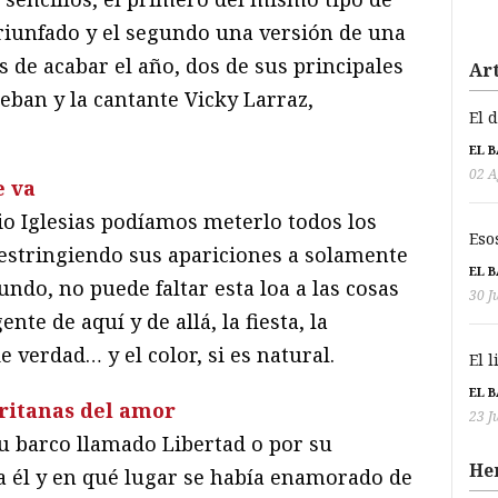
riunfado y el segundo una versión de una
 de acabar el año, dos de sus principales
Art
eban y la cantante Vicky Larraz,
El 
EL 
02 A
e va
lio Iglesias podíamos meterlo todos los
Eso
estringiendo sus apariciones a solamente
EL 
undo, no puede faltar esta loa a las cosas
30 J
nte de aquí y de allá, la fiesta, la
 verdad… y el color, si es natural.
El 
EL 
itanas del amor
23 J
su barco llamado Libertad o por su
He
ra él y en qué lugar se había enamorado de