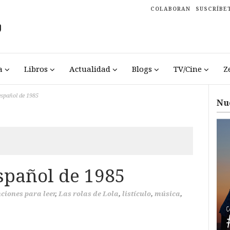
COLABORAN
SUSCRÍBE
a
Libros
Actualidad
Blogs
TV/Cine
Z
español de 1985
Nu
spañol de 1985
ciones para leer
,
Las rolas de Lola
,
listículo
,
música
,