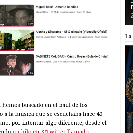
La 
ram
il
ompartir
a hemos buscado en el baúl de los
o a la música que se escuchaba hace 40
año, por intentar algo diferente, desde el
iendo
un hilo en X/Twitter llamado