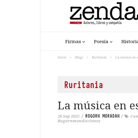
Firmas
Poesía
Histori
Inicio
>
Blogs
>
Ruritania
>
La música en 
Ruritania
La música en e
ROGORN MORADAN
26 Sep 2025
/
/
Can
Rogornmendaciones