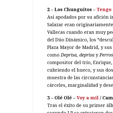
2 – Los Chunguitos –
Tengo 
Así apodados por su afición i
Salazar eran originariament
Vallecas cuando eran muy peq
del Dúo Dinámico, los “descu
Plaza Mayor de Madrid, y sus
como
Deprisa, deprisa
y
Perros
compositor del trío, Enrique
cubriendo el hueco, y sus do
muestra de las circunstancias
cárceles, marginalidad y dese
3 – Olé Olé –
Voy a mil
/ Ca
Tras el éxito de su primer á
segundo LP se extrajeron dos