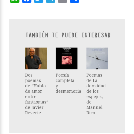
TAMBIÉN TE PUEDE INTERESAR
Dos
Poesía
Poemas
poemas
completa
de La
de “Hablo
y
densidad
de amor
desmemoria
de los
entre
espejos,
fantasmas”,
de
de Javier
Manuel
Reverte
Rico