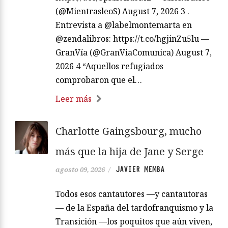
(@MientrasleoS) August 7, 2026 3 .
Entrevista a @labelmontemarta en
@zendalibros: https://t.co/hgjinZu5lu —
GranVía (@GranViaComunica) August 7,
2026 4 “Aquellos refugiados
comprobaron que el…
Leer más
Charlotte Gaingsbourg, mucho
más que la hija de Jane y Serge
JAVIER MEMBA
agosto 09, 2026
/
Todos esos cantautores —y cantautoras
— de la España del tardofranquismo y la
Transición —los poquitos que aún viven,