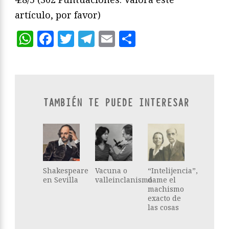
artículo, por favor)
WhatsApp
Facebook
Twitter
Telegram
Email
Compartir
TAMBIÉN TE PUEDE INTERESAR
Shakespeare
Vacuna o
“Intelijencia”,
en Sevilla
valleinclanismo
dame el
machismo
exacto de
las cosas