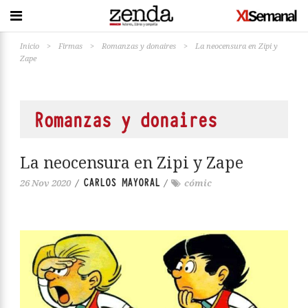
Inicio
>
Firmas
>
Romanzas y donaires
>
La neocensura en Zipi y
Zape
Romanzas y donaires
La neocensura en Zipi y Zape
CARLOS MAYORAL
26 Nov 2020
/
/
cómic