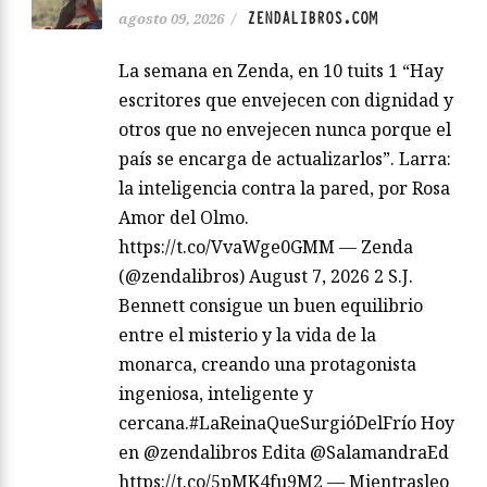
ZENDALIBROS.COM
agosto 09, 2026
/
La semana en Zenda, en 10 tuits 1 “Hay
escritores que envejecen con dignidad y
otros que no envejecen nunca porque el
país se encarga de actualizarlos”. Larra:
la inteligencia contra la pared, por Rosa
Amor del Olmo.
https://t.co/VvaWge0GMM — Zenda
(@zendalibros) August 7, 2026 2 S.J.
Bennett consigue un buen equilibrio
entre el misterio y la vida de la
monarca, creando una protagonista
ingeniosa, inteligente y
cercana.#LaReinaQueSurgióDelFrío Hoy
en @zendalibros Edita @SalamandraEd
https://t.co/5pMK4fu9M2 — Mientrasleo