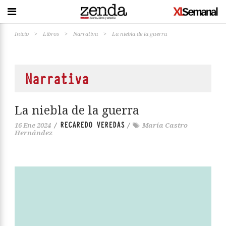
Inicio
>
Libros
>
Narrativa
>
La niebla de la guerra
Narrativa
La niebla de la guerra
RECAREDO VEREDAS
16 Ene 2024
/
/
María Castro
Hernández