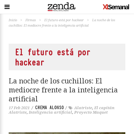
Inicio
>
Firmas
>
El futuro está por hackear
>
La noche de los
cuchillos: El mediocre frente a la inteligencia artificial
El futuro está por
hackear
La noche de los cuchillos: El
mediocre frente a la inteligencia
artificial
CHEMA ALONSO
17 Feb 2021
/
/
Alatriste
,
El capitán
Alatriste
,
Inteligencia artificial
,
Proyecto Maquet