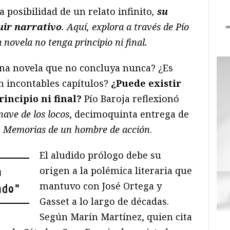
a posibilidad de un relato infinito
,
su
luir narrativo
. Aquí, explora a través de Pío
 novela no tenga principio ni final.
 una novela que no concluya nunca? ¿Es
en incontables capítulos?
¿Puede existir
rincipio ni final?
Pío Baroja reflexionó
nave de los locos
, decimoquinta entrega de
s
Memorias de un hombre de acción
.
El aludido prólogo debe su
origen a la polémica literaria que
a
mantuvo con José Ortega y
ado
"
Gasset a lo largo de décadas.
Según Marín Martínez, quien cita