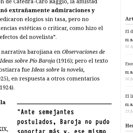
ón de Cátedra-Caro Raggio, la amistad
nó extrañamente admiraciones y
Art
dedicaron elogios sin tasa, pero no
ncias estéticas o criticar, como hizo el
El 
efectos del novelista”.
EL 
02 A
la narrativa barojiana en
Observaciones de
Ideas sobre Pío Baroja
(1916); pero el texto
Eso
ostiarra fue
Ideas sobre la novela
,
EL 
25), en respuesta a otros comentarios
30 J
1924).
El 
la
EL 
"
Ante semejantes
23 J
postulados, Baroja no pudo
He
XIX,
soportar más y, ese mismo