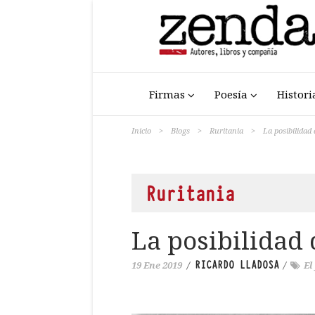
Firmas
Poesía
Histori
Inicio
>
Blogs
>
Ruritania
>
La posibilidad 
Ruritania
La posibilidad 
RICARDO LLADOSA
19 Ene 2019
/
/
El