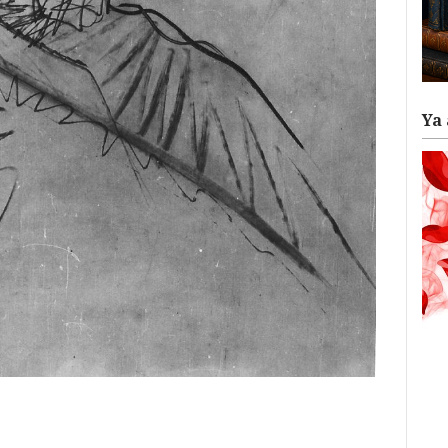
Ya 
ram
il
ompartir