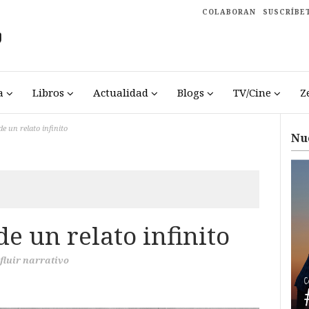
COLABORAN
SUSCRÍBE
a
Libros
Actualidad
Blogs
TV/Cine
Z
de un relato infinito
Nu
de un relato infinito
 fluir narrativo