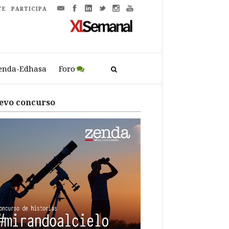
TE
PARTICIPA
enda-Edhasa
Foro
evo concurso