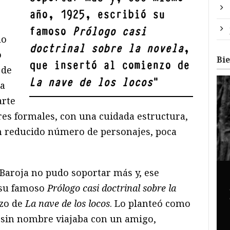
año, 1925, escribió su
famoso
Prólogo casi
lo
doctrinal sobre la novela
,
o
Bi
que insertó al comienzo de
 de
La nave de los locos
"
na
arte
res formales, con una cuidada estructura,
n reducido número de personajes, poca
Baroja no pudo soportar más y, ese
 su famoso
Prólogo casi doctrinal sobre la
nzo de
La nave de los locos
. Lo planteó como
 sin nombre viajaba con un amigo,