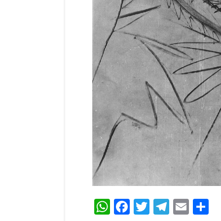
WhatsApp
Facebook
Twitter
Teleg
Ema
C