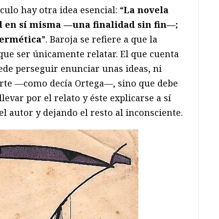
ículo hay otra idea esencial: “
La novela
d en sí misma —una finalidad sin fin—;
hermética
”. Baroja se refiere a que la
e que ser únicamente relatar. El que cuenta
ede perseguir enunciar unas ideas, ni
 arte —como decía Ortega—, sino que debe
evar por el relato y éste explicarse a sí
l autor y dejando el resto al inconsciente.