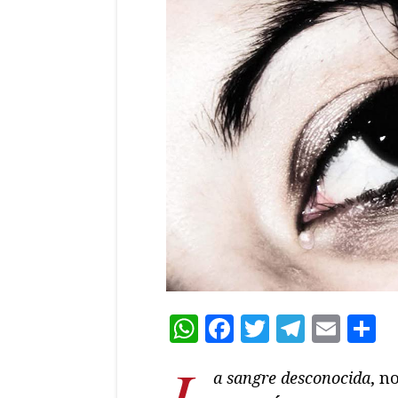
WhatsApp
Facebook
Twitter
Teleg
Ema
C
L
a sangre desconocida
, n