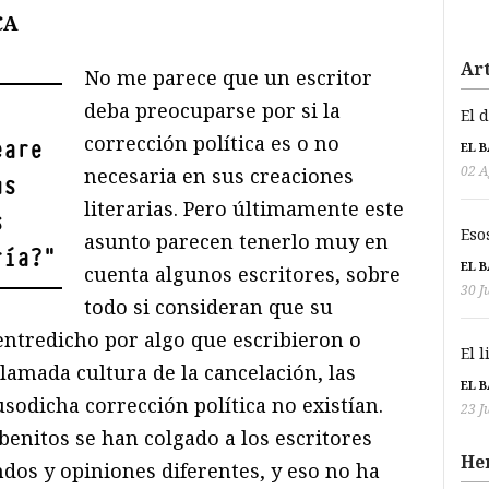
CA
Art
No me parece que un escritor
deba preocuparse por si la
El 
corrección política es o no
eare
EL 
02 A
necesaria en sus creaciones
us
literarias. Pero últimamente este
s
Eso
asunto parecen tenerlo muy en
ría?
"
EL 
cuenta algunos escritores, sobre
30 J
todo si consideran que su
entredicho por algo que escribieron o
El 
lamada cultura de la cancelación, las
EL 
usodicha corrección política no existían.
23 J
nitos se han colgado a los escritores
He
dos y opiniones diferentes, y eso no ha