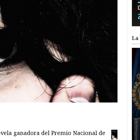
La 
ram
il
ompartir
ovela ganadora del Premio Nacional de