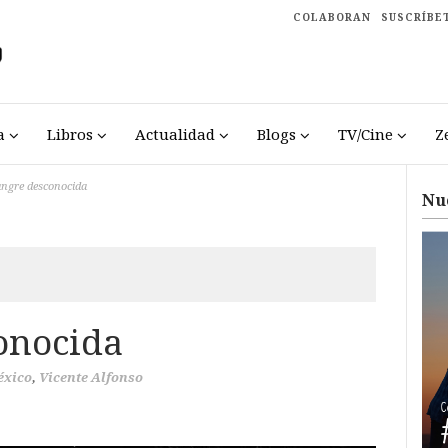
COLABORAN
SUSCRÍBE
a
Libros
Actualidad
Blogs
TV/Cine
Z
angre desconocida
Nu
onocida
éxico
,
Vicente Alfonso