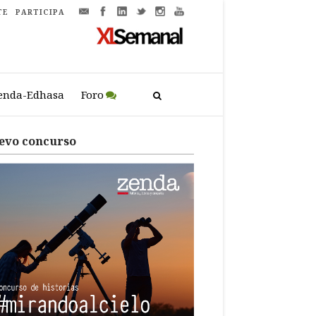
TE
PARTICIPA
enda-Edhasa
Foro
evo concurso