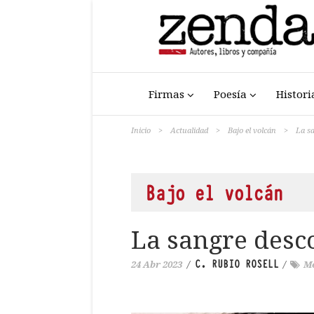
Firmas
Poesía
Histori
Inicio
>
Actualidad
>
Bajo el volcán
>
La s
Bajo el volcán
La sangre desc
C. RUBIO ROSELL
24 Abr 2023
/
/
M