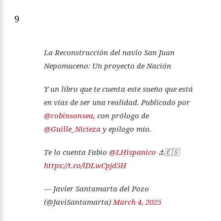
9
La Reconstrucción del navío San Juan
Nepomuceno: Un proyecto de Nación
Y un libro que te cuenta este sueño que está
en vías de ser una realidad. Publicado por
@robinsonsea
, con prólogo de
@Guille_Nicieza
y epílogo mío.
Te lo cuenta Fabio
@LHispanico
⚓️🇪🇸
https://t.co/lDLwCpjd5H
— Javier Santamarta del Pozo
(@JaviSantamarta)
March 4, 2025