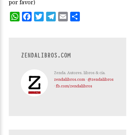
por favor)
WhatsApp
Facebook
Twitter
Telegram
Email
Compartir
ZENDALIBROS.COM
Zenda. Autores, libros & cía.
zendalibros.com
·
@zendalibros
·
fb.com/zendalibros