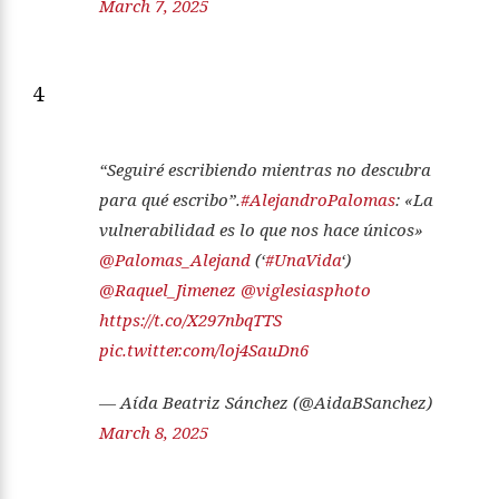
March 7, 2025
4
“Seguiré escribiendo mientras no descubra
para qué escribo”.
#AlejandroPalomas
: «La
vulnerabilidad es lo que nos hace únicos»
@Palomas_Alejand
(‘
#UnaVida
‘)
@Raquel_Jimenez
@viglesiasphoto
https://t.co/X297nbqTTS
pic.twitter.com/loj4SauDn6
— Aída Beatriz Sánchez (@AidaBSanchez)
March 8, 2025