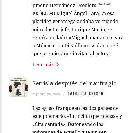
Jimeno Hernández Droulers. *****
PRÓLOGO Miguel Ángel Lara En esa
placidez veraniega andaba yo cuando
mi redactor jefe, Enrique Marín, se
sentó a mi lado. «Miguel, mañana te vas
a Mónaco con Di Stéfano. Le dan no sé
qué premio y nos invitan al acto y…
Leer más
Ser isla después del naufragio
PATRICIA CRESPO
agosto 06, 2026
/
Las aguas franquean las dos partes de
este poemario, «Intuición que piensa» y
«Cita cantada», festoneando los
márgenes de aquello que sin ser