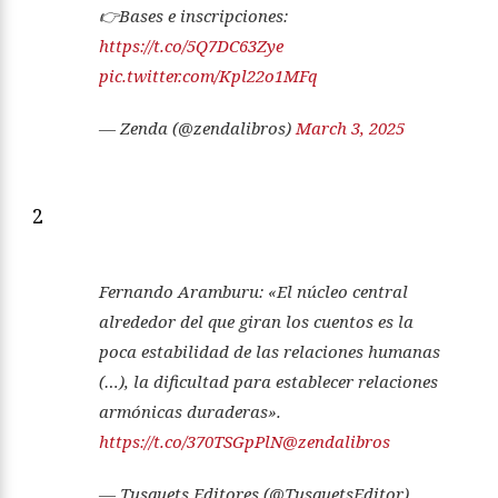
👉Bases e inscripciones:
https://t.co/5Q7DC63Zye
pic.twitter.com/Kpl22o1MFq
— Zenda (@zendalibros)
March 3, 2025
2
Fernando Aramburu: «El núcleo central
alrededor del que giran los cuentos es la
poca estabilidad de las relaciones humanas
(…), la dificultad para establecer relaciones
armónicas duraderas».
https://t.co/370TSGpPlN
@zendalibros
— Tusquets Editores (@TusquetsEditor)