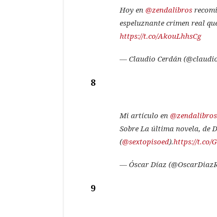
Hoy en
@zendalibros
recomi
espeluznante crimen real qu
https://t.co/AkouLhhsCg
— Claudio Cerdán (@claudi
8
Mi artículo en
@zendalibros
Sobre La última novela, de
(
@sextopisoed
).
https://t.co
— Óscar Díaz (@OscarDiaz
9