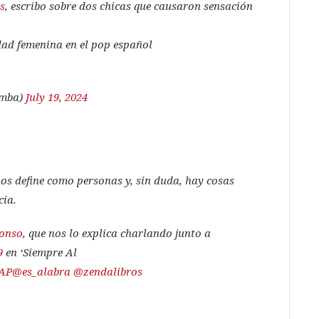
s
, escribo sobre dos chicas que causaron sensación
idad femenina en el pop español
emba)
July 19, 2024
os define como personas y, sin duda, hay cosas
cia.
onso
, que nos lo explica charlando junto a
9
en ‘Siempre Al
0AP
@es_alabra
@zendalibros