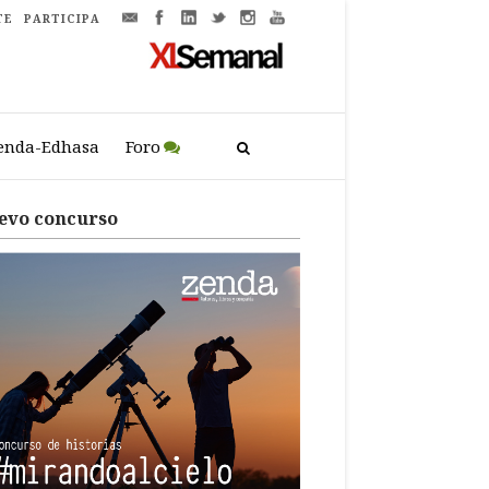
TE
PARTICIPA
enda-Edhasa
Foro
evo concurso