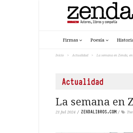
Firmas
Poesía
Histori
Inicio
>
Actualidad
>
La semana en Zenda, en 
Actualidad
La semana en Z
ZENDALIBROS.COM
21 Jul 2024
/
/
Twi