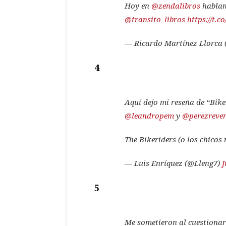
Hoy en
@zendalibros
hablamo
@transito_libros
https://t.
— Ricardo Martínez Llorca 
4
Aquí dejo mi reseña de “Bike
@leandropem
y
@perezrever
The Bikeriders (o los chicos
— Luis Enríquez (@Lleng7)
J
5
Me sometieron al cuestiona