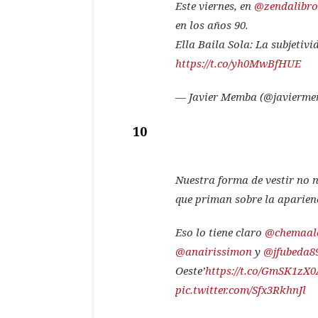
Este viernes, en
@zendalibro
en los años 90.
Ella Baila Sola: La subjetiv
https://t.co/yh0MwBfHUE
— Javier Memba (@javierm
10
Nuestra forma de vestir no n
que priman sobre la aparien
Eso lo tiene claro
@chemaal
@anairissimon
y
@jfubeda8
Oeste’
https://t.co/GmSK1zX
pic.twitter.com/Sfx3RkhnJl