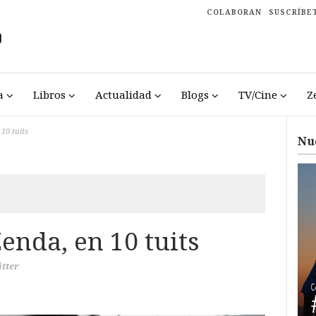
COLABORAN
SUSCRÍBE
a
Libros
Actualidad
Blogs
TV/Cine
Z
10 tuits
Nu
enda, en 10 tuits
tter