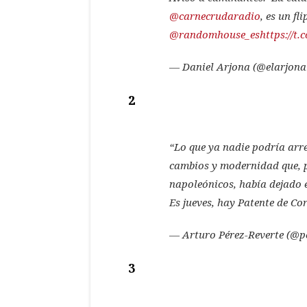
@carnecrudaradio
, es un fl
@randomhouse_es
https://t
— Daniel Arjona (@elarjon
2
“Lo que ya nadie podría arr
cambios y modernidad que, pe
napoleónicos, había dejado 
Es jueves, hay Patente de Co
— Arturo Pérez-Reverte (@p
3