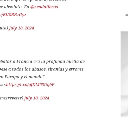
ipe absoluto. En
@zendalibros
.co/BlI0BFaGyz
auta)
July 18, 2024
ebatar a Francia era la profunda huella de
se a todos los abusos, tiranías y errores
en Europa y el mundo”.
rso.
https://t.co/qJKM63UqbF
erezreverte)
July 18, 2024