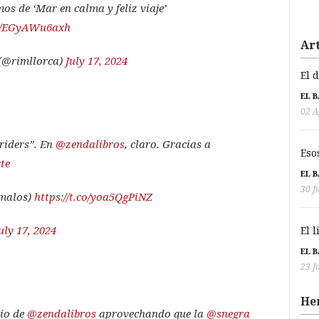
s de ‘Mar en calma y feliz viaje’
co/EGyAWu6axh
Art
(@rimllorca)
July 17, 2024
El 
EL 
02 A
riders”. En
@zendalibros
, claro. Gracias a
Eso
te
EL 
30 J
 malos)
https://t.co/yoa5QgPiNZ
uly 17, 2024
El 
EL 
23 J
He
rio de
@zendalibros
aprovechando que la
@snegra