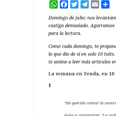
WhatsApp
Facebook
Twitter
Teleg
Ema
C
Domingo de julio: nos levantam
castiga demasiado. Agarramos 
para la lectura.
Como cada domingo, te propon
lo que dio de sí en solo 10 tui
te anime a leer más artículos e
La semana en Zenda, en 10 
1
“He querido contar la catars
Aviso a caminantes: ‘La caid