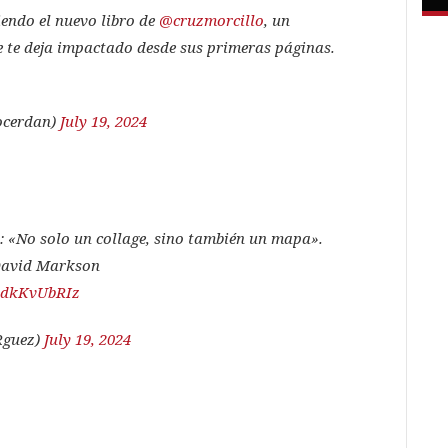
endo el nuevo libro de
@cruzmorcillo
, un
e te deja impactado desde sus primeras páginas.
ocerdan)
July 19, 2024
: «No solo un collage, sino también un mapa».
 David Markson
/GdkKvUbRIz
Rguez)
July 19, 2024