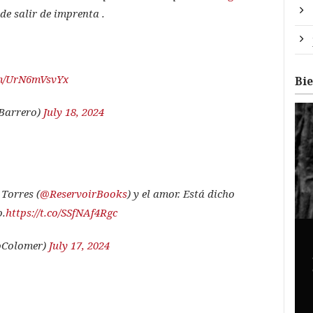
e salir de imprenta .
om/UrN6mVsvYx
Bi
Barrero)
July 18, 2024
Torres (
@ReservoirBooks
) y el amor. Está dicho
o.
https://t.co/SSfNAf4Rgc
oColomer)
July 17, 2024