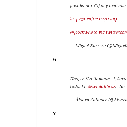
pasaba por Gijón y acababa d
https://t.co/Dc3Y6pXi0Q
@JeosmPhoto
pic.twitter.c
— Miguel Barrero (@Miguel
6
Hoy, en ‘La llamada…’, Sara 
todo. En
@zendalibros
, clar
— Álvaro Colomer (@Alvar
7