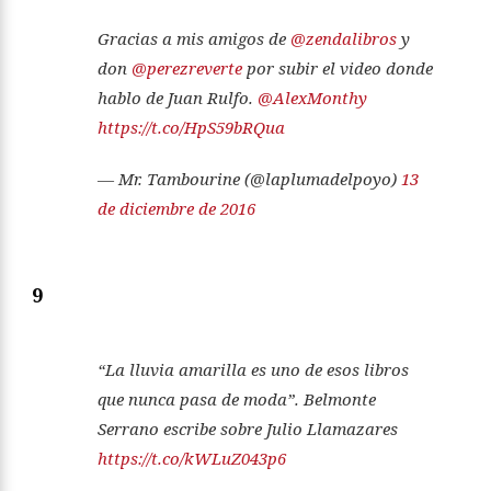
Gracias a mis amigos de
@zendalibros
y
don
@perezreverte
por subir el video donde
hablo de Juan Rulfo.
@AlexMonthy
https://t.co/HpS59bRQua
— Mr. Tambourine (@laplumadelpoyo)
13
de diciembre de 2016
9
“La lluvia amarilla es uno de esos libros
que nunca pasa de moda”. Belmonte
Serrano escribe sobre Julio Llamazares
https://t.co/kWLuZ043p6