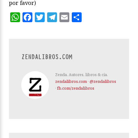
por favor)
WhatsApp
Facebook
Twitter
Telegram
Email
Compartir
ZENDALIBROS.COM
Zenda. Autores, libros & cía.
zendalibros.com
·
@zendalibros
·
fb.com/zendalibros