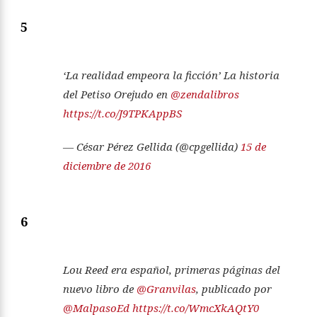
5
‘La realidad empeora la ficción’ La historia
del Petiso Orejudo en
@zendalibros
https://t.co/J9TPKAppBS
— César Pérez Gellida (@cpgellida)
15 de
diciembre de 2016
6
Lou Reed era español, primeras páginas del
nuevo libro de
@Granvilas
, publicado por
@MalpasoEd
https://t.co/WmcXkAQtY0