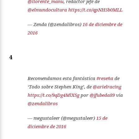
@llorente_manu
, redactor jefe de
@elmundocultura
https://t.co/qpNH5b0MLL
— Zenda (@zendalibros)
16 de diciembre de
2016
4
Recomendamos esta fantástica
#reseña
de
‘Todo sobre Stephen King’, de
@arielracing
https://t.co/9qDg4MlXSg
por
@jfubeda89
vía
@zendalibros
— megustaleer (@megustaleer)
15 de
diciembre de 2016