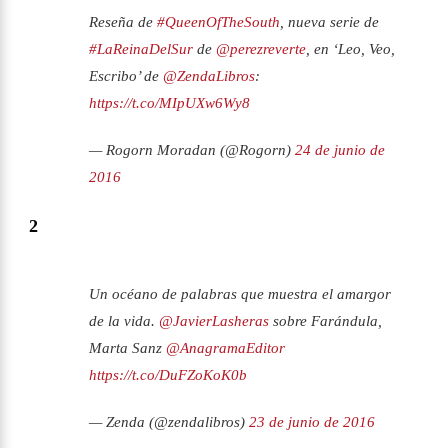
Reseña de
#QueenOfTheSouth
, nueva serie de
#LaReinaDelSur
de
@perezreverte
, en ‘Leo, Veo,
Escribo’ de
@ZendaLibros
:
https://t.co/MIpUXw6Wy8
— Rogorn Moradan (@Rogorn)
24 de junio de
2016
2
Un océano de palabras que muestra el amargor
de la vida.
@JavierLasheras
sobre Farándula,
Marta Sanz
@AnagramaEditor
https://t.co/DuFZoKoK0b
— Zenda (@zendalibros)
23 de junio de 2016