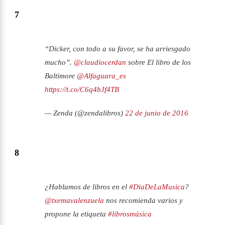
7
“Dicker, con todo a su favor, se ha arriesgado
mucho”.
@claudiocerdan
sobre El libro de los
Baltimore
@Alfaguara_es
https://t.co/C6q4bJf4TB
— Zenda (@zendalibros)
22 de junio de 2016
8
¿Hablamos de libros en el
#DiaDeLaMusica
?
@txemavalenzuela
nos recomienda varios y
propone la etiqueta
#librosmúsica