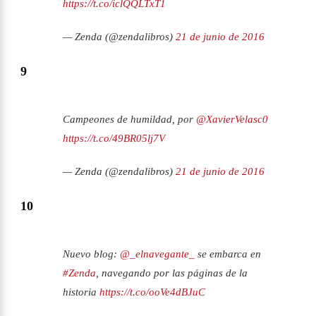
https://t.co/iclQQLTxT1
— Zenda (@zendalibros)
21 de junio de 2016
9
Campeones de humildad, por
@XavierVelasc0
https://t.co/49BR05lj7V
— Zenda (@zendalibros)
21 de junio de 2016
10
Nuevo blog:
@_elnavegante_
se embarca en
#Zenda
, navegando por las páginas de la
historia
https://t.co/ooVe4dBJuC