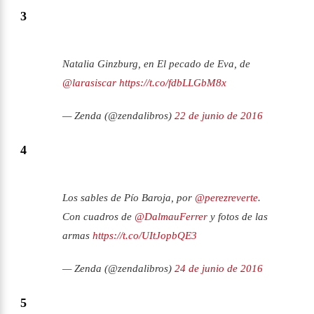
3
Natalia Ginzburg, en El pecado de Eva, de
@larasiscar
https://t.co/fdbLLGbM8x
— Zenda (@zendalibros)
22 de junio de 2016
4
Los sables de Pío Baroja, por
@perezreverte
.
Con cuadros de
@DalmauFerrer
y fotos de las
armas
https://t.co/UItJopbQE3
— Zenda (@zendalibros)
24 de junio de 2016
5