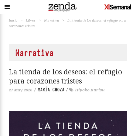
Inicio
>
Libros
>
Narrativa
>
La tienda de los deseos: el refugio para
corazones tristes
Narrativa
La tienda de los deseos: el refugio
para corazones tristes
MARÍA CHOZA
27 May 2026
/
/
Hiyoko Kurisu