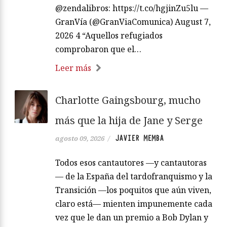
@zendalibros: https://t.co/hgjinZu5lu —
GranVía (@GranViaComunica) August 7,
2026 4 “Aquellos refugiados
comprobaron que el…
Leer más
Charlotte Gaingsbourg, mucho
más que la hija de Jane y Serge
JAVIER MEMBA
agosto 09, 2026
/
Todos esos cantautores —y cantautoras
— de la España del tardofranquismo y la
Transición —los poquitos que aún viven,
claro está— mienten impunemente cada
vez que le dan un premio a Bob Dylan y