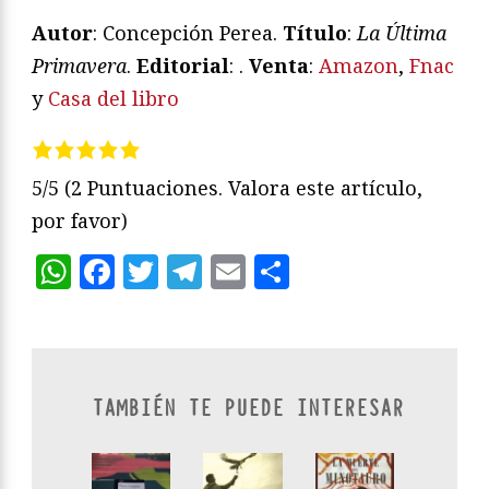
Autor
: Concepción Perea.
Título
:
La Última
Primavera
.
Editorial
: .
Venta
:
Amazon
,
Fnac
y
Casa del libro
5/5
(2 Puntuaciones. Valora este artículo,
por favor)
WhatsApp
Facebook
Twitter
Telegram
Email
Compartir
TAMBIÉN TE PUEDE INTERESAR