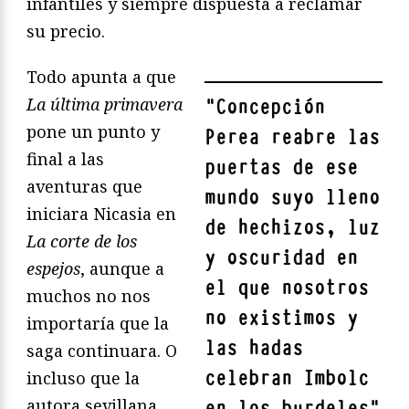
infantiles y siempre dispuesta a reclamar
su precio.
Todo apunta a que
La última primavera
"
Concepción
pone un punto y
Perea reabre las
final a las
puertas de ese
aventuras que
mundo suyo lleno
iniciara Nicasia en
de hechizos, luz
La corte de los
y oscuridad en
espejos
, aunque a
el que nosotros
muchos no nos
no existimos y
importaría que la
las hadas
saga continuara. O
celebran Imbolc
incluso que la
autora sevillana
en los burdeles
"