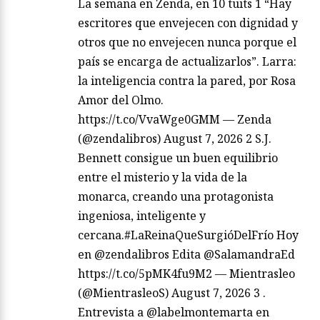
La semana en Zenda, en 10 tuits 1 “Hay
escritores que envejecen con dignidad y
otros que no envejecen nunca porque el
país se encarga de actualizarlos”. Larra:
la inteligencia contra la pared, por Rosa
Amor del Olmo.
https://t.co/VvaWge0GMM — Zenda
(@zendalibros) August 7, 2026 2 S.J.
Bennett consigue un buen equilibrio
entre el misterio y la vida de la
monarca, creando una protagonista
ingeniosa, inteligente y
cercana.#LaReinaQueSurgióDelFrío Hoy
en @zendalibros Edita @SalamandraEd
https://t.co/5pMK4fu9M2 — Mientrasleo
(@MientrasleoS) August 7, 2026 3 .
Entrevista a @labelmontemarta en