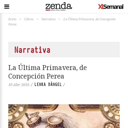
Inicio
>
Libros
>
Narrativa
>
La Última Primavera, de Concepción
Perea
Narrativa
La Última Primavera, de
Concepción Perea
LENKA DÁNGEL
10 Abr 2018
/
/