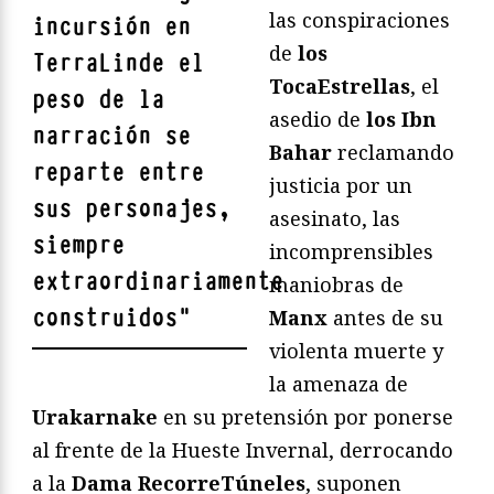
las conspiraciones
incursión en
de
los
TerraLinde el
TocaEstrellas
, el
peso de la
asedio de
los Ibn
narración se
Bahar
reclamando
reparte entre
justicia por un
sus personajes,
asesinato, las
siempre
incomprensibles
extraordinariamente
maniobras de
construidos
"
Manx
antes de su
violenta muerte y
la amenaza de
Urakarnake
en su pretensión por ponerse
al frente de la Hueste Invernal, derrocando
a la
Dama RecorreTúneles
, suponen