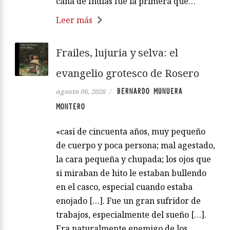
caña de Indias fue la primera que…
Leer más
Frailes, lujuria y selva: el
evangelio grotesco de Rosero
BERNARDO MUNUERA
agosto 06, 2026
/
MONTERO
«casi de cincuenta años, muy pequeño
de cuerpo y poca persona; mal agestado,
la cara pequeña y chupada; los ojos que
si miraban de hito le estaban bullendo
en el casco, especial cuando estaba
enojado […]. Fue un gran sufridor de
trabajos, especialmente del sueño […].
Era naturalmente enemigo de los