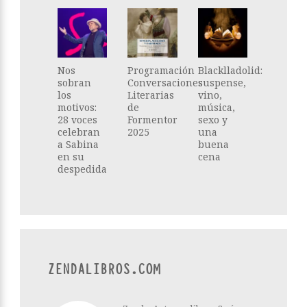
Nos
Programación
Blacklladolid:
sobran
Conversaciones
suspense,
los
Literarias
vino,
motivos:
de
música,
28 voces
Formentor
sexo y
celebran
2025
una
a Sabina
buena
en su
cena
despedida
ZENDALIBROS.COM