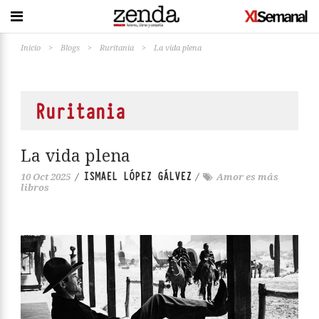
Inicio
>
Blogs
>
Ruritania
>
La vida plena
Ruritania
La vida plena
ISMAEL LÓPEZ GÁLVEZ
10 Oct 2025
/
/
Amor es más
libros