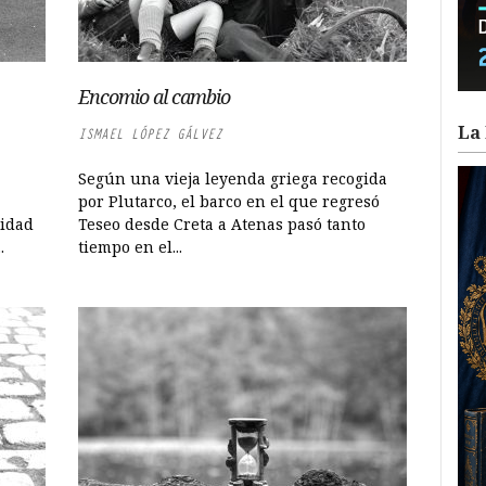
Encomio al cambio
La 
ISMAEL LÓPEZ GÁLVEZ
Según una vieja leyenda griega recogida
por Plutarco, el barco en el que regresó
midad
Teseo desde Creta a Atenas pasó tanto
.
tiempo en el...