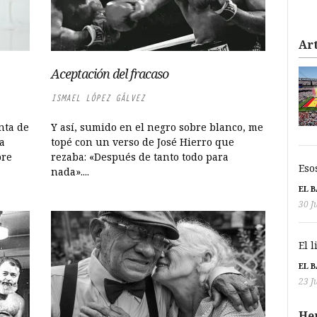
Art
Aceptación del fracaso
ISMAEL LÓPEZ GÁLVEZ
nta de
Y así, sumido en el negro sobre blanco, me
a
topé con un verso de José Hierro que
pre
rezaba: «Después de tanto todo para
Eso
nada»....
EL 
30 J
El 
EL 
23 J
He