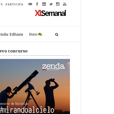
TE
PARTICIPA
enda-Edhasa
Foro
evo concurso