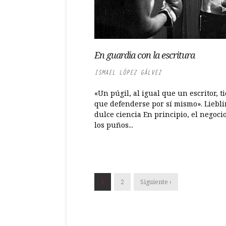
En guardia con la escritura
ISMAEL LÓPEZ GÁLVEZ
«Un púgil, al igual que un escritor, t
que defenderse por sí mismo». Liebli
dulce ciencia En principio, el negoci
los puños...
1
2
Siguiente ›