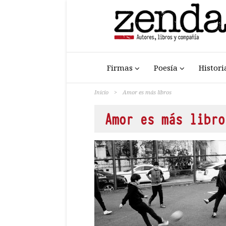
Firmas
Poesía
Histori
Inicio
>
Amor es más libros
Amor es más libro