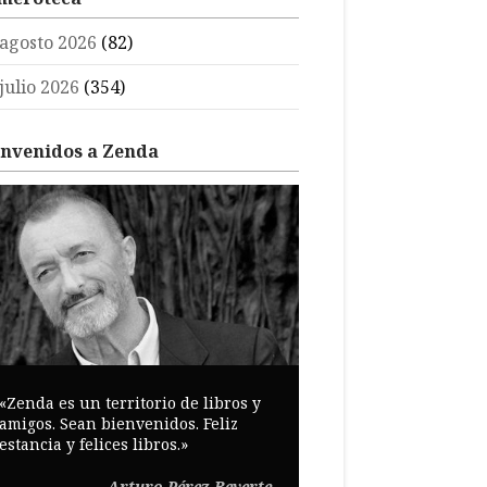
agosto 2026
(82)
julio 2026
(354)
envenidos a Zenda
«Zenda es un territorio de libros y
amigos. Sean bienvenidos. Feliz
estancia y felices libros.»
Arturo Pérez-Reverte