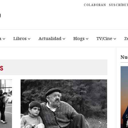
COLABORAN
SUSCRÍBE
a
Libros
Actualidad
Blogs
TV/Cine
Z
Nu
s