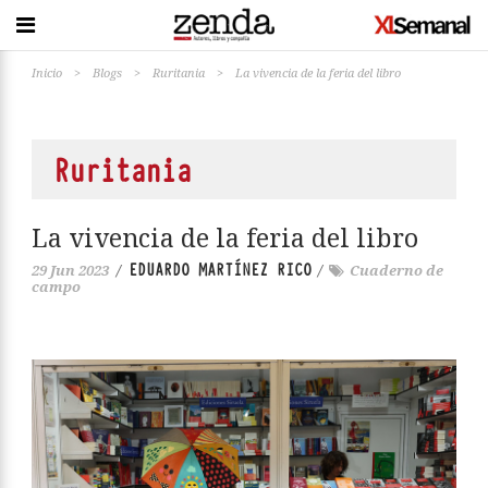
Inicio
>
Blogs
>
Ruritania
>
La vivencia de la feria del libro
Ruritania
La vivencia de la feria del libro
EDUARDO MARTÍNEZ RICO
29 Jun 2023
/
/
Cuaderno de
campo