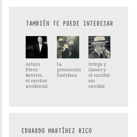
TAMBIÉN TE PUEDE INTERESAR
Arturo
La
Ortega y
Pérez-
generación
Gasset y
Reverte,
huérfana
el escribir
el escritor
sin
accidental
escribir
EDUARDO MARTÍNEZ RICO