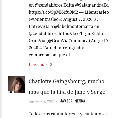
en @zendalibros Edita @SalamandraEd
https://t.co/5pMK4fu9M2 — Mientrasleo
(@MientrasleoS) August 7, 2026 3 .
Entrevista a @labelmontemarta en
@zendalibros: https://t.co/hgjinZu5lu —
GranVía (@GranViaComunica) August 7,
2026 4 “Aquellos refugiados
comprobaron que el…
Leer más
Charlotte Gaingsbourg, mucho
más que la hija de Jane y Serge
JAVIER MEMBA
agosto 09, 2026
/
Todos esos cantautores —y cantautoras