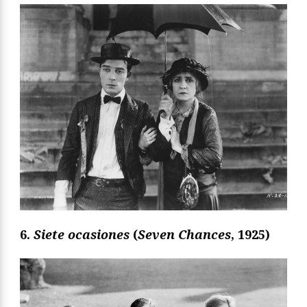
6.
Siete ocasiones
(
Seven Chances
, 1925)