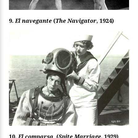
9.
El navegante
(
The Navigator
, 1924)
10.
El comparsa
(
Spite Marriage
, 1929)