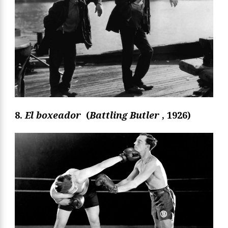
8.
El boxeador
(
Battling Butler
,
1926)