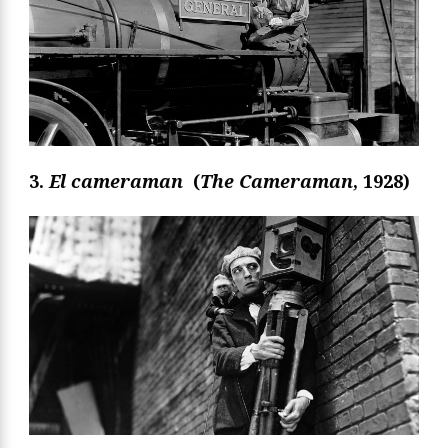
3.
El cameraman
(
The Cameraman
, 1928)