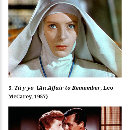
3.
Tú y yo
(
An Affair to Remember
, Leo
McCarey, 1957
)