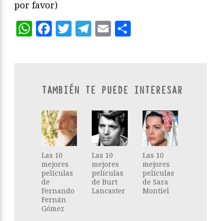
por favor)
WhatsApp
Facebook
Twitter
Telegram
Email
Compartir
TAMBIÉN TE PUEDE INTERESAR
Las 10
Las 10
Las 10
mejores
mejores
mejores
películas
películas
películas
de
de Burt
de Sara
Fernando
Lancaster
Montiel
Fernán
Gómez