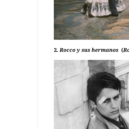
2.
Rocco y sus hermanos
(
Ro