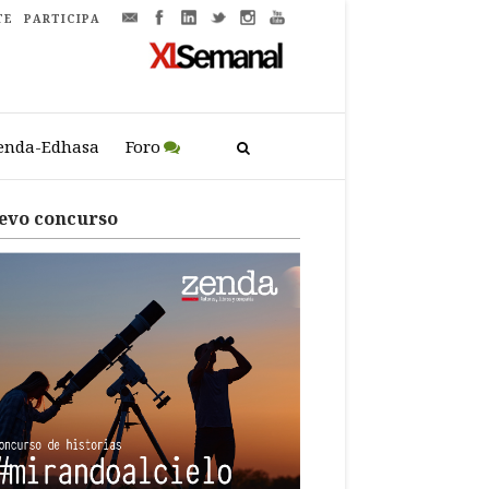
TE
PARTICIPA
enda-Edhasa
Foro
evo concurso