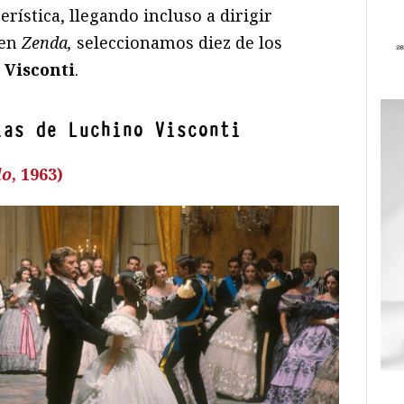
rística, llegando incluso a dirigir
 en
Zenda,
seleccionamos diez de los
 Visconti
.
las de Luchino Visconti
do
, 1963)