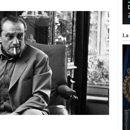
La 
ram
il
ompartir