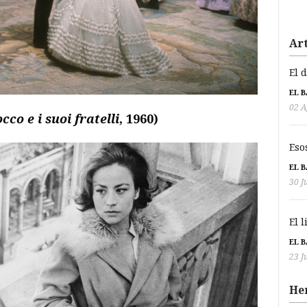
Art
El 
EL 
02 A
cco e i suoi fratelli
, 1960)
Eso
EL 
30 J
El 
EL 
23 J
He