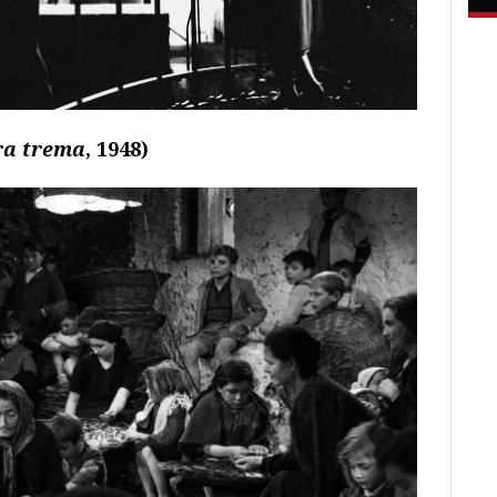
ra trema
, 1948)