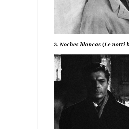
3.
Noches blancas
(
Le notti 