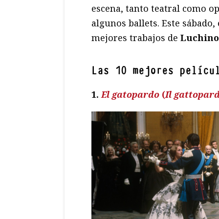
escena, tanto teatral como ope
algunos ballets. Este sábado,
mejores trabajos de
Luchino
Las 10 mejores pelícu
1.
El gatopardo
(
Il gattopar