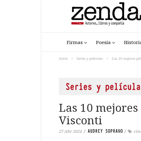
Firmas
Poesía
Histori
Inicio
>
Series y películas
>
Las 10 mejores pel
Series y película
Las 10 mejores
Visconti
AUDREY SOPRANO
27 Abr 2024
/
/
cin