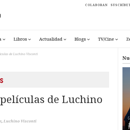
COLABORAN
SUSCRÍBE
a
Libros
Actualidad
Blogs
TV/Cine
Z
ículas de Luchino Visconti
Nu
s
 películas de Luchino
e
,
Luchino Visconti