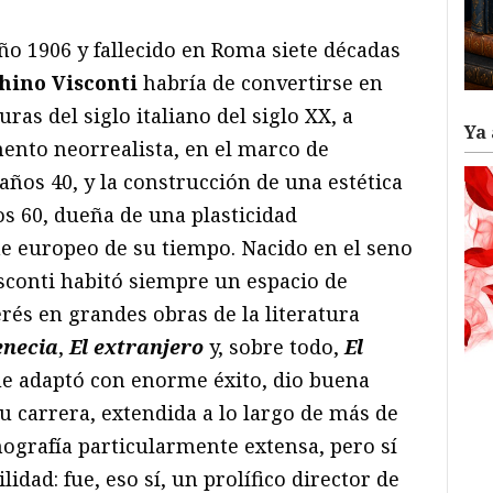
ño 1906 y fallecido en Roma siete décadas
hino Visconti
habría de convertirse en
ras del siglo italiano del siglo XX, a
Ya 
ento neorrealista, en el marco de
 años 40, y la construcción de una estética
ños 60, dueña de una plasticidad
ne europeo de su tiempo. Nacido en el seno
isconti habitó siempre un espacio de
erés en grandes obras de la literatura
enecia
,
El extranjero
y, sobre todo,
El
e adaptó con enorme éxito, dio buena
su carrera, extendida a lo largo de más de
mografía particularmente extensa, pero sí
dad: fue, eso sí, un prolífico director de