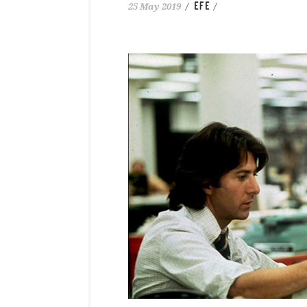
EFE
25 May 2019
/
/