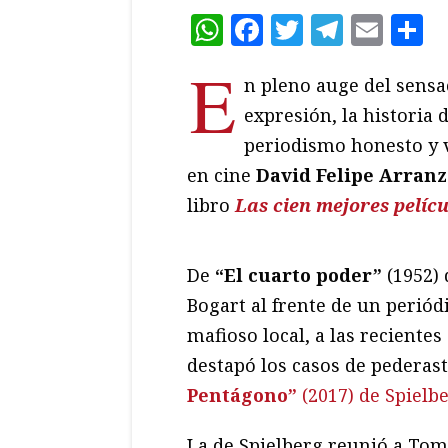
WhatsApp
Facebook
Twitter
Teleg
Ema
C
E
n pleno auge del sensac
expresión, la historia 
periodismo honesto y va
en cine
David Felipe Arranz
libro
Las cien mejores pelíc
De
“El cuarto poder”
(1952)
Bogart al frente de un periódi
mafioso local, a las recientes
destapó los casos de pederast
Pentágono”
(2017) de Spielb
La de Spielberg reunió a Tom