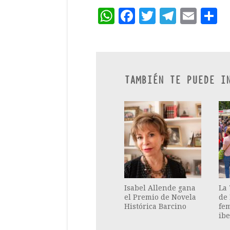
WhatsApp
Facebook
Twitter
Teleg
Ema
C
TAMBIÉN TE PUEDE I
Isabel Allende gana
La 
el Premio de Novela
de
Histórica Barcino
fem
ib