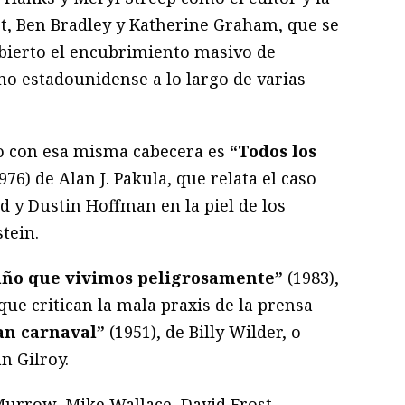
t, Ben Bradley y Katherine Graham, que se
bierto el encubrimiento masivo de
no estadounidense a lo largo de varias
do con esa misma cabecera es
“Todos los
976) de Alan J. Pakula, que relata el caso
d y Dustin Hoffman en la piel de los
tein.
año que vivimos peligrosamente”
(1983),
 que critican la mala praxis de la prensa
an carnaval”
(1951), de Billy Wilder, o
n Gilroy.
urrow, Mike Wallace, David Frost,