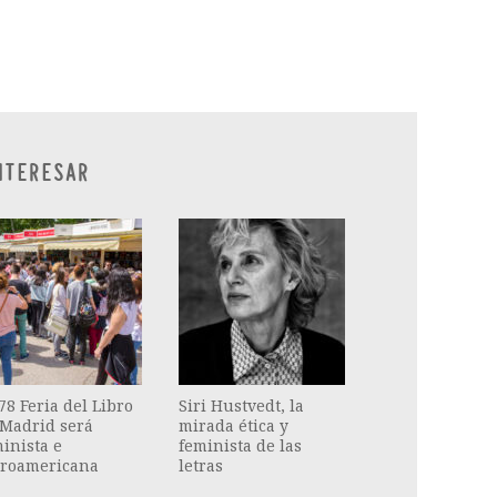
ram
il
ompartir
NTERESAR
78 Feria del Libro
Siri Hustvedt, la
 Madrid será
mirada ética y
inista e
feminista de las
eroamericana
letras