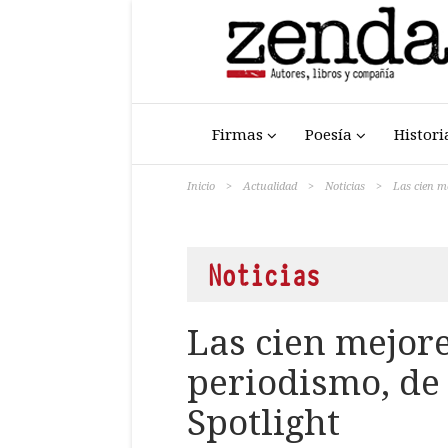
Firmas
Poesía
Histori
Inicio
>
Actualidad
>
Noticias
>
Las cien me
Noticias
Las cien mejore
periodismo, de 
Spotlight