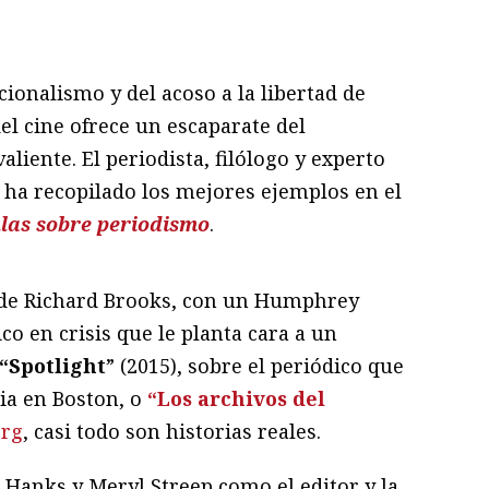
ram
il
ompartir
ionalismo y del acoso a la libertad de
del cine ofrece un escaparate del
liente. El periodista, filólogo y experto
ha recopilado los mejores ejemplos en el
ulas sobre periodismo
.
 de Richard Brooks, con un Humphrey
co en crisis que le planta cara a un
“Spotlight
” (2015), sobre el periódico que
ia en Boston, o
“Los archivos del
erg
, casi todo son historias reales.
 Hanks y Meryl Streep como el editor y la