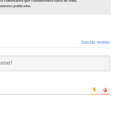
los comentarios que consideremos fuera de tema.
piniones publicadas.
Iniciar sesión