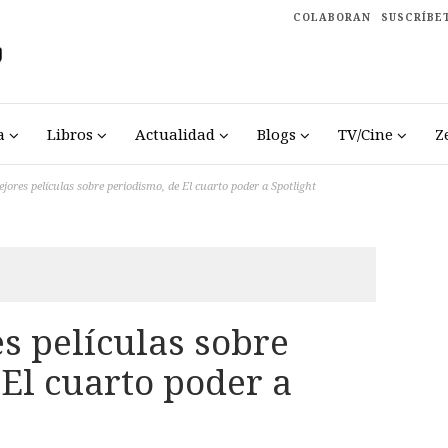
COLABORAN
SUSCRÍBE
a
Libros
Actualidad
Blogs
TV/Cine
Z
jores películas sobre periodismo, de El cuarto poder a Spotlight
s películas sobre
El cuarto poder a