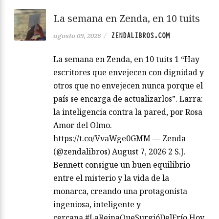
La semana en Zenda, en 10 tuits
ZENDALIBROS.COM
agosto 09, 2026
/
La semana en Zenda, en 10 tuits 1 “Hay
escritores que envejecen con dignidad y
otros que no envejecen nunca porque el
país se encarga de actualizarlos”. Larra:
la inteligencia contra la pared, por Rosa
Amor del Olmo.
https://t.co/VvaWge0GMM — Zenda
(@zendalibros) August 7, 2026 2 S.J.
Bennett consigue un buen equilibrio
entre el misterio y la vida de la
monarca, creando una protagonista
ingeniosa, inteligente y
cercana.#LaReinaQueSurgióDelFrío Hoy