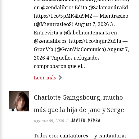
en @zendalibros Edita @SalamandraEd
https://t.co/5pMK4fu9M2 — Mientrasleo
(@MientrasleoS) August 7, 2026 3 .
Entrevista a @labelmontemarta en
@zendalibros: https://t.co/hgjinZu5lu —
GranVía (@GranViaComunica) August 7,
2026 4 “Aquellos refugiados
comprobaron que el…
Leer más
Charlotte Gaingsbourg, mucho
más que la hija de Jane y Serge
JAVIER MEMBA
agosto 09, 2026
/
Todos esos cantautores —y cantautoras