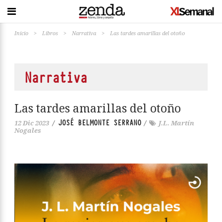
Inicio
>
Libros
>
Narrativa
>
Las tardes amarillas del otoño
Narrativa
Las tardes amarillas del otoño
JOSÉ BELMONTE SERRANO
12 Dic 2023
/
/
J.L. Martín
Nogales