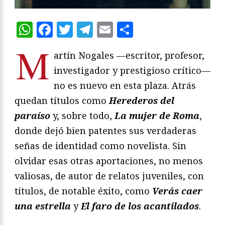
WhatsApp
Facebook
Twitter
Telegram
Email
Compartir
M
artín Nogales —escritor, profesor,
investigador y prestigioso crítico—
no es nuevo en esta plaza. Atrás
quedan títulos como
Herederos del
paraíso
y, sobre todo,
La mujer de Roma
,
donde dejó bien patentes sus verdaderas
señas de identidad como novelista. Sin
olvidar esas otras aportaciones, no menos
valiosas, de autor de relatos juveniles, con
títulos, de notable éxito, como
Verás caer
una estrella
y
El faro de los acantilados
.