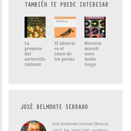
TAMBIÉN TE PUEDE INTERESAR
La
El silencio
Noventa
promesa
es el
minuti
del
reino de
sono
sartrecillo
los poetas
molto
valiente
longo
JOSÉ BELMONTE SERRANO
José Belmonte Serrano (Murcia,
1957), fue, hasta 1992, profesor