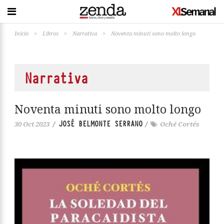
Inicio
>
Libros
>
Narrativa
>
Noventa minuti sono molto longo
Narrativa
Noventa minuti sono molto longo
JOSÉ BELMONTE SERRANO
30 Oct 2023
/
/
Oché Cortés