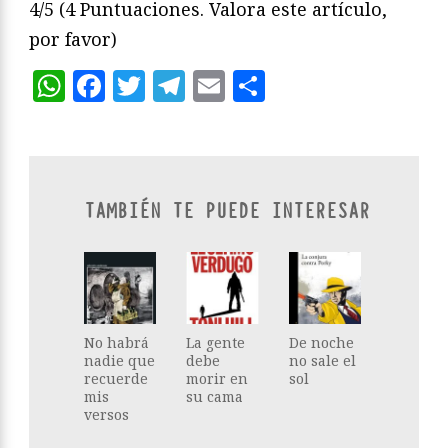
4/5
(4 Puntuaciones. Valora este artículo,
por favor)
WhatsApp
Facebook
Twitter
Telegram
Email
Compartir
TAMBIÉN TE PUEDE INTERESAR
No habrá
La gente
De noche
nadie que
debe
no sale el
recuerde
morir en
sol
mis
su cama
versos