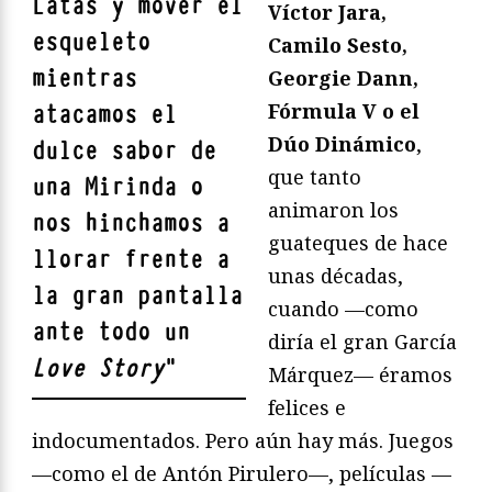
Latas y mover el
Víctor Jara,
esqueleto
Camilo Sesto,
mientras
Georgie Dann,
Fórmula V o el
atacamos el
Dúo Dinámico
,
dulce sabor de
que tanto
una Mirinda o
animaron los
nos hinchamos a
guateques de hace
llorar frente a
unas décadas,
la gran pantalla
cuando —como
ante todo un
diría el gran García
Love Story
"
Márquez— éramos
felices e
indocumentados. Pero aún hay más. Juegos
—como el de Antón Pirulero—, películas —