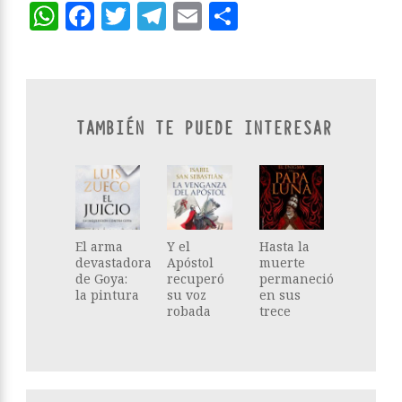
WhatsApp
Facebook
Twitter
Telegram
Email
Compartir
TAMBIÉN TE PUEDE INTERESAR
El arma
Y el
Hasta la
devastadora
Apóstol
muerte
de Goya:
recuperó
permaneció
la pintura
su voz
en sus
robada
trece