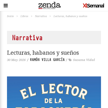
Inicio
>
Libros
>
Narrativa
>
Lecturas, habanos y sueños
Narrativa
Lecturas, habanos y sueños
RAMÓN VILLA GARCÍA
30 May 2026
/
/
Susana Vidal