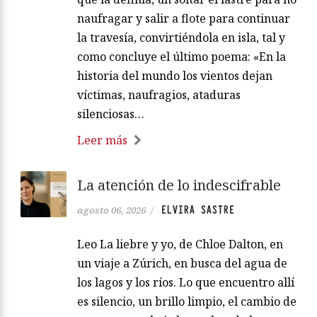
«Cita cantada», festoneando los
márgenes de aquello que sin ser
historia teje la propia de cada uno: la
identidad, el linaje, los vínculos, la
memoria. Sin embargo, más que una
búsqueda en la que enraizarse, existe
en Marisa Martínez Pérsico un deseo de
desposesión, de desaprender aquello
que la definía, un soltar el lastre para no
naufragar y salir a flote para continuar
la travesía, convirtiéndola en isla, tal y
como concluye el último poema: «En la
historia del mundo los vientos dejan
víctimas, naufragios, ataduras
silenciosas…
Leer más