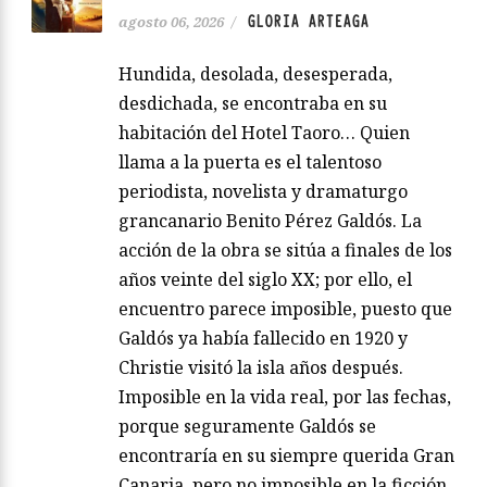
acceder a una copia digital. En menos
de lo que canta un coquí, Roque me
envió su obra completa, que hoy suma
varios libros, además de traducciones y
proyectos colectivos. Al…
Leer más
Fuga disociativa
GLORIA ARTEAGA
agosto 06, 2026
/
Hundida, desolada, desesperada,
desdichada, se encontraba en su
habitación del Hotel Taoro… Quien
llama a la puerta es el talentoso
periodista, novelista y dramaturgo
grancanario Benito Pérez Galdós. La