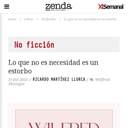
Inicio
>
Libros
>
No ficción
>
Lo que no es necesidad es un estorbo
No ficción
Lo que no es necesidad es un
estorbo
RICARDO MARTÍNEZ LLORCA
27 Jul 2023
/
/
Wilfred
Thesiger