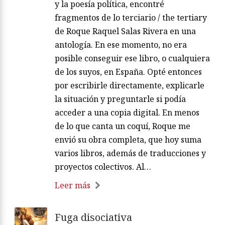
Zenda recomienda: Lo terciario,
de Roque Raquel Salas Rivera
ZENDALIBROS.COM
agosto 06, 2026
/
Sobre este libro comenta Martín Praga
en el prólogo: “Hace algunos años,
mientras investigaba la relación entre
las poéticas llamadas “experimentales”
y la poesía política, encontré
fragmentos de lo terciario / the tertiary
de Roque Raquel Salas Rivera en una
antología. En ese momento, no era
posible conseguir ese libro, o cualquiera
de los suyos, en España. Opté entonces
por escribirle directamente, explicarle
la situación y preguntarle si podía