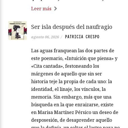
Zenda reproducimos el Prólogo de El
secuestro de Di Stéfano (Pepitas), de
Jimeno Hernández Droulers. *****
PRÓLOGO Miguel Ángel Lara En esa
placidez veraniega andaba yo cuando
mi redactor jefe, Enrique Marín, se
sentó a mi lado. «Miguel, mañana te vas
a Mónaco con Di Stéfano. Le dan no sé
qué premio y nos invitan al acto y…
Leer más
Ser isla después del naufragio
PATRICIA CRESPO
agosto 06, 2026
/
Las aguas franquean las dos partes de
este poemario, «Intuición que piensa» y