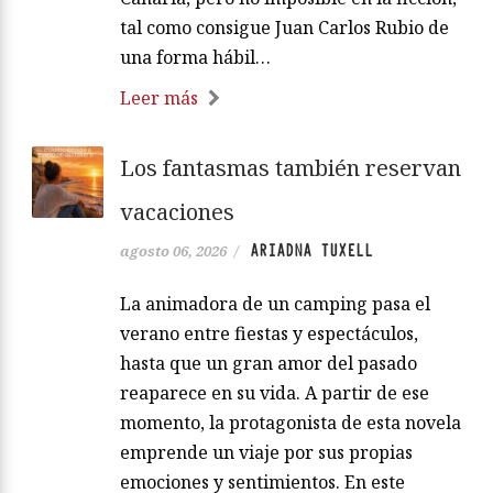
acción de la obra se sitúa a finales de los
años veinte del siglo XX; por ello, el
encuentro parece imposible, puesto que
Galdós ya había fallecido en 1920 y
Christie visitó la isla años después.
Imposible en la vida real, por las fechas,
porque seguramente Galdós se
encontraría en su siempre querida Gran
Canaria, pero no imposible en la ficción,
tal como consigue Juan Carlos Rubio de
una forma hábil…
Leer más
Los fantasmas también reservan
vacaciones