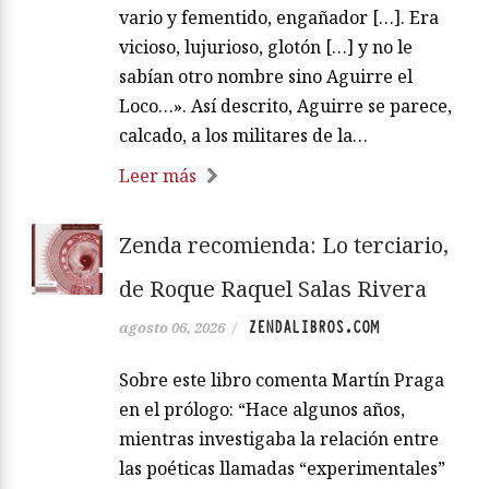
la cara pequeña y chupada; los ojos que
si miraban de hito le estaban bullendo
en el casco, especial cuando estaba
enojado […]. Fue un gran sufridor de
trabajos, especialmente del sueño […].
Era naturalmente enemigo de los
buenos y virtuosos […]. Era amigo y
compañero de los bajos e infames
hombres […]. Fue siempre cauteloso,
vario y fementido, engañador […]. Era
vicioso, lujurioso, glotón […] y no le
sabían otro nombre sino Aguirre el
Loco…». Así descrito, Aguirre se parece,
calcado, a los militares de la…
Leer más