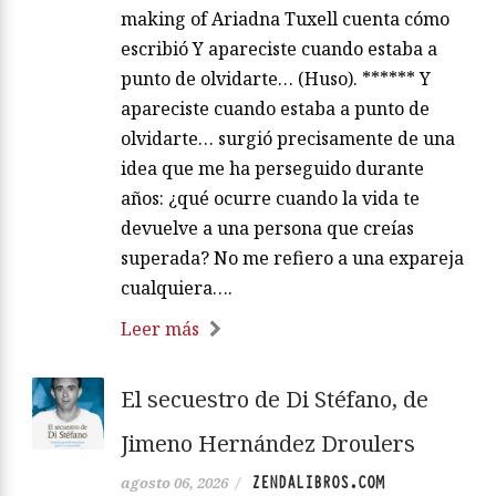
ARIADNA TUXELL
agosto 06, 2026
/
La animadora de un camping pasa el
verano entre fiestas y espectáculos,
hasta que un gran amor del pasado
reaparece en su vida. A partir de ese
momento, la protagonista de esta novela
emprende un viaje por sus propias
emociones y sentimientos. En este
making of Ariadna Tuxell cuenta cómo
escribió Y apareciste cuando estaba a
punto de olvidarte… (Huso). ****** Y
apareciste cuando estaba a punto de
olvidarte… surgió precisamente de una
idea que me ha perseguido durante
años: ¿qué ocurre cuando la vida te