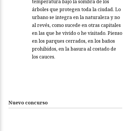
La atención de lo indescifrable
ELVIRA SASTRE
agosto 06, 2026
/
Leo La liebre y yo, de Chloe Dalton, en
un viaje a Zúrich, en busca del agua de
los lagos y los ríos. Lo que encuentro allí
es silencio, un brillo limpio, el cambio de
temperatura bajo la sombra de los
árboles que protegen toda la ciudad. Lo
urbano se integra en la naturaleza y no
al revés, como sucede en otras capitales
en las que he vivido o he visitado. Pienso
en los parques cerrados, en los baños
prohibidos, en la basura al costado de
los cauces.