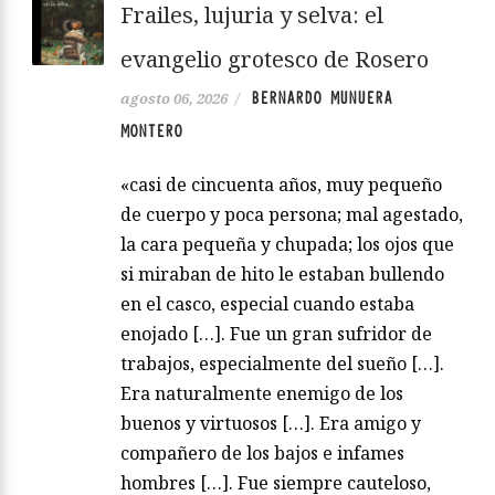
de lectura, incluye pies de página e
ilustraciones que dan contexto sobre
cómo se usan expresiones japonesas,
tradiciones, ese color amarillo, “el de la
esperanza, más aún cuando la flor de la
caña de Indias fue la primera que…
Leer más
Frailes, lujuria y selva: el
evangelio grotesco de Rosero
BERNARDO MUNUERA
agosto 06, 2026
/
MONTERO
«casi de cincuenta años, muy pequeño
de cuerpo y poca persona; mal agestado,