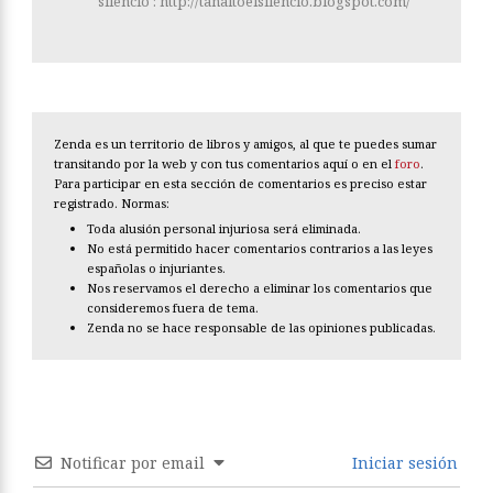
los mundos', 'Para huir', 'Sueño y
verdad', 'El viento y la semilla' y
'Luz en las grietas' (Premio
Desnivel). Ha colaborado en
distintos medios literarios y de
viajes. En la actualidad mantiene
colaboraciones con Zenda,
FronteraD y Culturamas. Se le
puede seguir en el blog que
lleva el título de su primera
obra, 'Tan alto el silencio':
http://tanaltoelsilencio.blogspot.com/
Zenda es un territorio de libros y amigos, al que te puedes sumar
transitando por la web y con tus comentarios aquí o en el
foro
.
Para participar en esta sección de comentarios es preciso estar
registrado. Normas: