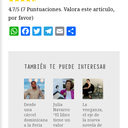
4.7/5
(7 Puntuaciones. Valora este artículo,
por favor)
WhatsApp
Facebook
Twitter
Telegram
Email
Compartir
TAMBIÉN TE PUEDE INTERESAR
Desde
Julia
La
una
Navarro:
venganza,
cárcel
“El libro
el eje de
dominicana
tiene un
la nueva
a la Feria
valor
novela de