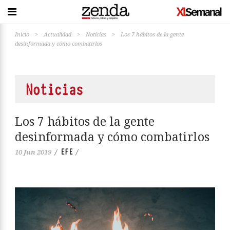
Inicio
>
Actualidad
>
Noticias
>
Los 7 hábitos de la gente
desinformada y cómo combatirlos
Noticias
Los 7 hábitos de la gente
desinformada y cómo combatirlos
EFE
10 Jun 2019
/
/