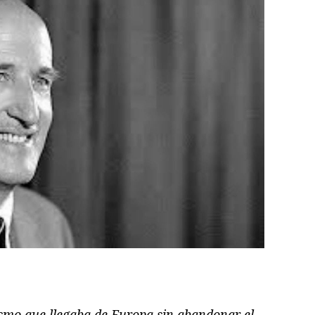
ram
il
ompartir
smo que llegaba de Europa sin abandonar el