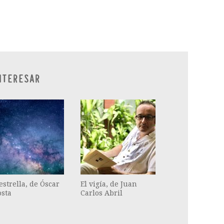
ram
il
ompartir
NTERESAR
estrella, de Óscar
El vigía, de Juan
osta
Carlos Abril