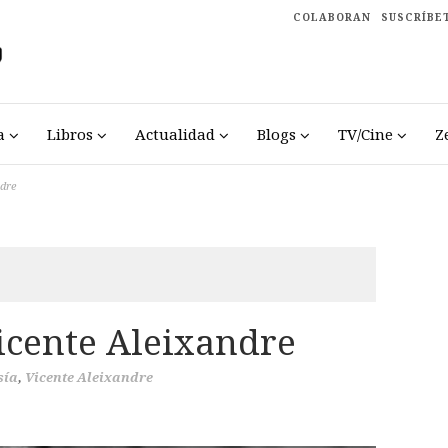
COLABORAN
SUSCRÍBE
a
Libros
Actualidad
Blogs
TV/Cine
Z
ndre
Vicente Aleixandre
sía
,
Vicente Aleixandre