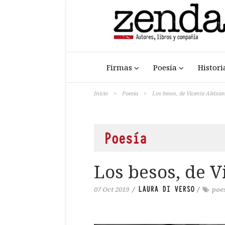
Firmas
Poesía
Histori
Inicio
>
Poesía
>
Los besos, de Vicente Aleixa
Poesía
Los besos, de 
LAURA DI VERSO
07 Oct 2019
/
/
poe