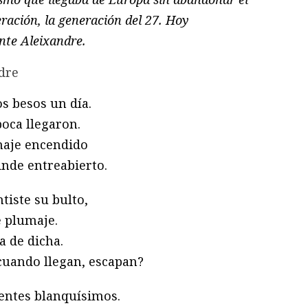
ración, la generación del 27. Hoy
ente Aleixandre.
ndre
os besos un día.
boca llegaron.
maje encendido
inde entreabierto.
tiste su bulto,
e plumaje.
a de dicha.
cuando llegan, escapan?
ientes blanquísimos.