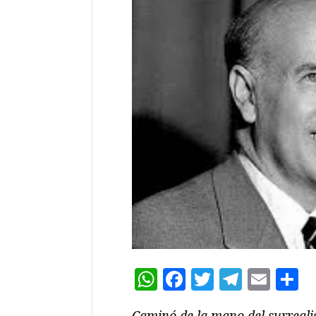
WhatsApp
Facebook
Twitter
Teleg
Ema
C
Caminó de la mano del surreali