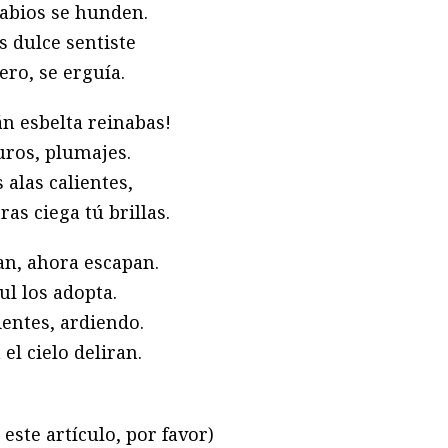
labios se hunden.
s dulce sentiste
ero, se erguía.
án esbelta reinabas!
uros, plumajes.
 alas calientes,
as ciega tú brillas.
van, ahora escapan.
ul los adopta.
ientes, ardiendo.
el cielo deliran.
este artículo, por favor)