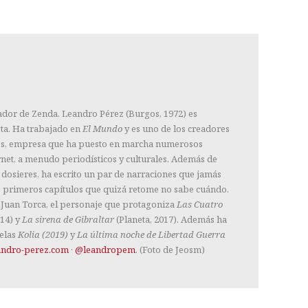
ador de Zenda. Leandro Pérez (Burgos, 1972) es
sta. Ha trabajado en
El Mundo
y es uno de los creadores
res, empresa que ha puesto en marcha numerosos
net, a menudo periodísticos y culturales. Además de
dosieres, ha escrito un par de narraciones que jamás
s primeros capítulos que quizá retome no sabe cuándo.
 Juan Torca, el personaje que protagoniza
Las Cuatro
014) y
La sirena de Gibraltar
(Planeta, 2017). Además ha
elas
Kolia (2019)
y
La última noche de Libertad Guerra
andro-perez.com
·
@leandropem
. (Foto de Jeosm)