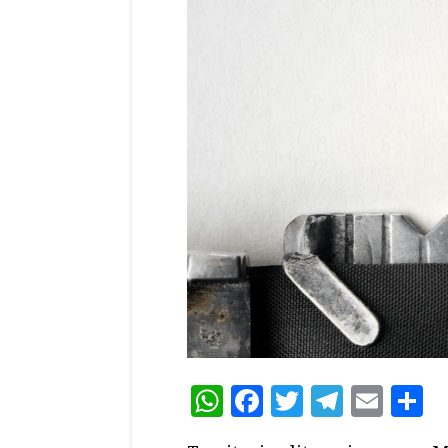
WhatsApp
Facebook
Twitter
Teleg
Ema
C