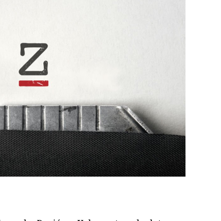
ram
il
ompartir