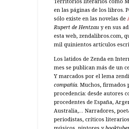
Territorios literarios como
en las páginas de los libros. 
sólo existe en las novelas de
Rupert de Hentzau
y en sus ad
esta web, zendalibros.com, q
mil quinientos artículos escr
Los latidos de Zenda en Inte
mes se publican más de un ce
Y marcados por el lema zend
compañía
. Muchos, firmados p
procedencia: desde autores c
procedentes de España, Argent
Australia,… Narradores, poe
periodistas, críticos literario
músicos, pintores y
booktube