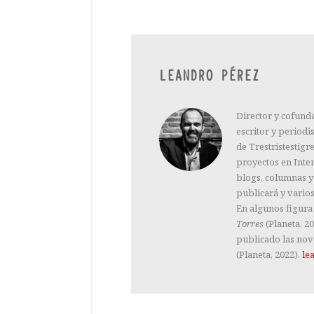
LEANDRO PÉREZ
Director y cofund
escritor y periodi
de Trestristestig
proyectos en Inter
blogs, columnas y 
publicará y vario
En algunos figura
Torres
(Planeta, 2
publicado las nov
(Planeta, 2022).
le