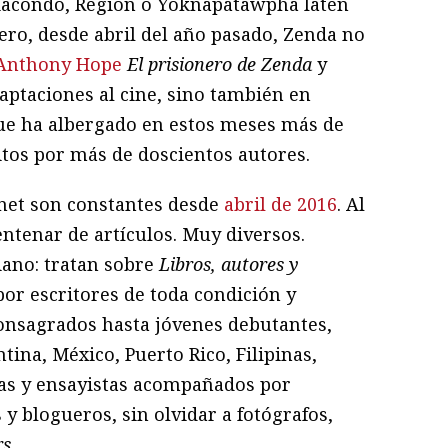
 Macondo, Región o Yoknapatawpha laten
Pero, desde abril del año pasado, Zenda no
Anthony Hope
El prisionero de Zenda
y
aptaciones al cine, sino también en
ue ha albergado en estos meses más de
itos por más de doscientos autores.
rnet son constantes desde
abril de 2016
. Al
ntenar de artículos. Muy diversos.
iano: tratan sobre
Libros, autores y
or escritores de toda condición y
onsagrados hasta jóvenes debutantes,
ina, México, Puerto Rico, Filipinas,
tas y ensayistas acompañados por
s y blogueros, sin olvidar a fotógrafos,
rs
.