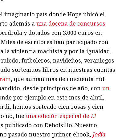
 el imaginario país donde Hope ubicó el
ierto además a
una docena de concursos
Iberdrola y dotados con 3.000 euros en
Miles de escritores han participado con
a la violencia machista y por la igualdad,
e miedo, futboleros, navideños, veraniegos
nudo sorteamos libros en nuestras cuentas
gram
, que suman más de cincuenta mil
pandido, desde principios de año, con
un
onde por ejemplo en este mes de abril,
Jordi, hemos sorteado cien rosas y cien
mo no, fue
una edición especial de
El
s publicado con Debolsillo. Nuestro
rano pasado nuestro primer ebook,
Jodía