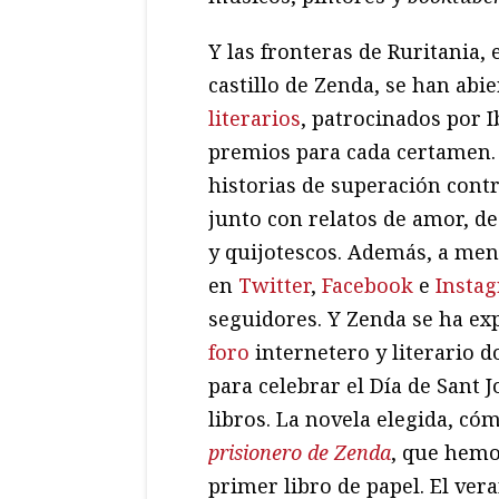
Y las fronteras de Ruritania,
castillo de Zenda, se han ab
literarios
, patrocinados por 
premios para cada certamen. 
historias de superación contr
junto con relatos de amor, d
y quijotescos. Además, a me
en
Twitter
,
Facebook
e
Insta
seguidores. Y Zenda se ha ex
foro
internetero y literario d
para celebrar el Día de Sant 
libros. La novela elegida, có
prisionero de Zenda
, que hemo
primer libro de papel. El ve