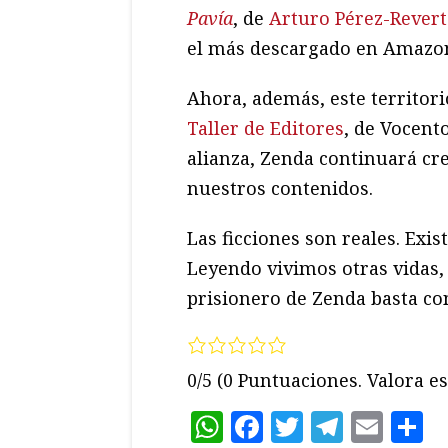
Pavía
, de
Arturo Pérez-Revert
el más descargado en Amazo
Ahora, además, este territor
Taller de Editores
, de Vocento
alianza, Zenda continuará cr
nuestros contenidos.
Las ficciones son reales. Exi
Leyendo vivimos otras vidas
prisionero de Zenda basta con
0/5
(0 Puntuaciones. Valora es
WhatsApp
Facebook
Twitter
Teleg
Ema
C