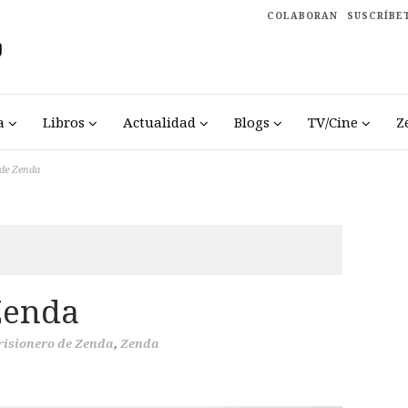
COLABORAN
SUSCRÍBE
a
Libros
Actualidad
Blogs
TV/Cine
Z
 de Zenda
Zenda
prisionero de Zenda
,
Zenda