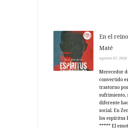
En el rein
Maté
agosto 07, 2026
Merecedor de
convertido en
trastorno po
sufrimiento,
diferente hac
social. En Ze
los espíritu
***** El emot