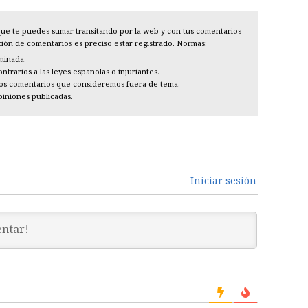
l que te puedes sumar transitando por la web y con tus comentarios
cción de comentarios es preciso estar registrado. Normas:
iminada.
trarios a las leyes españolas o injuriantes.
los comentarios que consideremos fuera de tema.
piniones publicadas.
Iniciar sesión