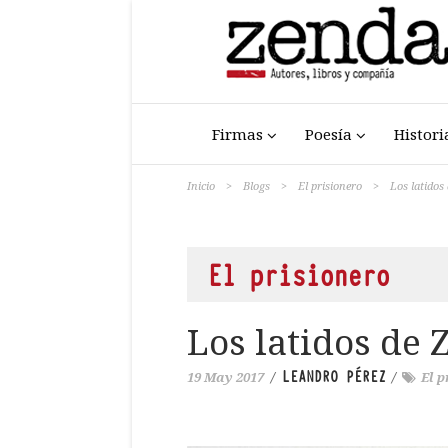
Firmas
Poesía
Histori
Inicio
>
Blogs
>
El prisionero
>
Los latidos
El prisionero
Los latidos de 
LEANDRO PÉREZ
19 May 2017
/
/
El 