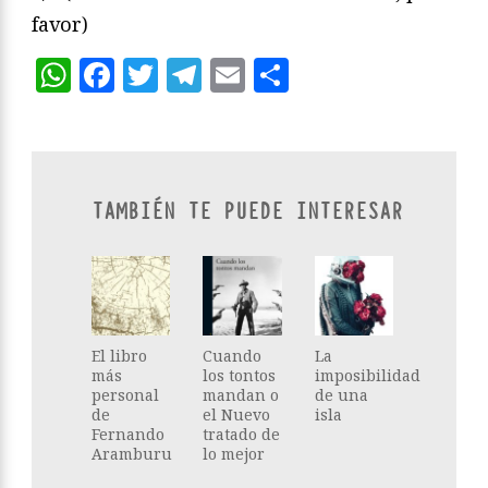
favor)
WhatsApp
Facebook
Twitter
Telegram
Email
Compartir
TAMBIÉN TE PUEDE INTERESAR
El libro
Cuando
La
más
los tontos
imposibilidad
personal
mandan o
de una
de
el Nuevo
isla
Fernando
tratado de
Aramburu
lo mejor