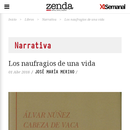
Inicio
>
Libros
>
Narrativa
>
Los naufragios de una vida
Narrativa
Los naufragios de una vida
JOSÉ MARÍA MERINO
01 Abr 2018
/
/