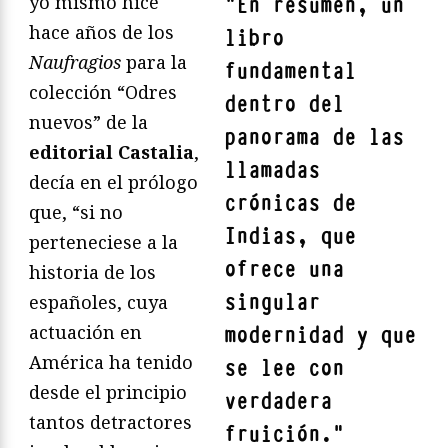
yo mismo hice
"
En resumen, un
hace años de los
libro
Naufragios
para la
fundamental
colección “Odres
dentro del
nuevos” de la
panorama de las
editorial Castalia
,
llamadas
decía en el prólogo
crónicas de
que, “si no
Indias
, que
perteneciese a la
ofrece una
historia de los
singular
españoles, cuya
actuación en
modernidad y que
América ha tenido
se lee con
desde el principio
verdadera
tantos detractores
fruición.
"