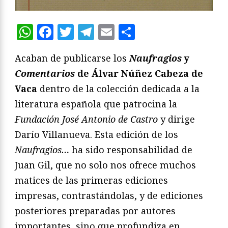
WhatsApp
Facebook
Twitter
Telegram
Email
Compartir
Acaban de publicarse los
Naufragios
y
Comentarios
de Álvar Núñez Cabeza de
Vaca
dentro de la colección dedicada a la
literatura española que patrocina la
Fundaci
ó
n Jos
é
Antonio de Castro
y dirige
Darío Villanueva. Esta edición de los
Naufragios…
ha sido responsabilidad de
Juan Gil, que no solo nos ofrece muchos
matices de las primeras ediciones
impresas, contrastándolas, y de ediciones
posteriores preparadas por autores
importantes, sino que profundiza en