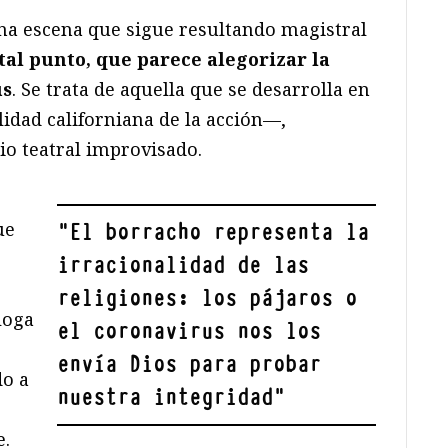
una escena que sigue resultando magistral
tal punto, que parece alegorizar la
us
. Se trata de aquella que se desarrolla en
idad californiana de la acción—,
io teatral improvisado.
ue
"
El borracho representa la
irracionalidad de las
religiones: los pájaros o
loga
el coronavirus nos los
envía Dios para probar
do a
nuestra integridad
"
e.