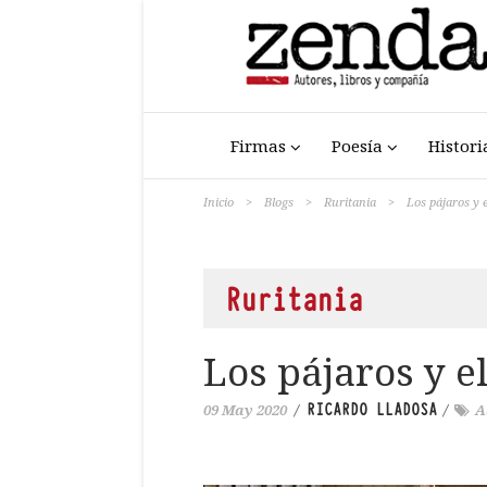
Firmas
Poesía
Histori
Inicio
>
Blogs
>
Ruritania
>
Los pájaros y 
Ruritania
Los pájaros y e
RICARDO LLADOSA
09 May 2020
/
/
A