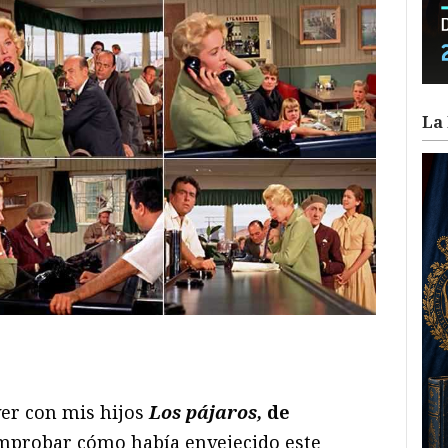
La 
ram
il
ompartir
ver con mis hijos
Los pájaros,
de
omprobar cómo había envejecido este