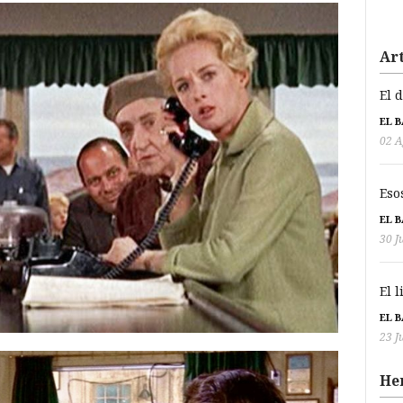
Art
El 
EL 
02 A
Eso
EL 
30 J
El 
EL 
23 J
He