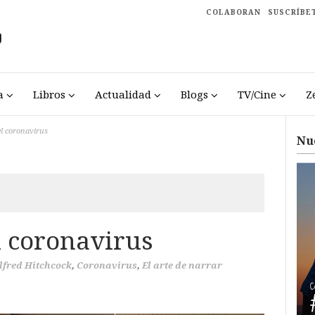
COLABORAN
SUSCRÍBE
a
Libros
Actualidad
Blogs
TV/Cine
Z
el coronavirus
Nu
l coronavirus
lfred Hitchcock
,
Coronavirus
,
El arte de narrar