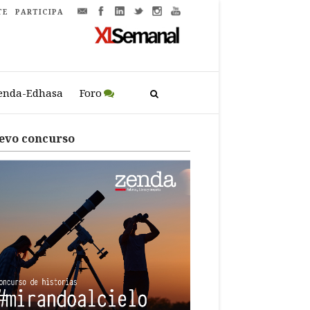
TE
PARTICIPA
enda-Edhasa
Foro
evo concurso