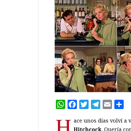
WhatsApp
Facebook
Twitter
Teleg
Ema
C
H
ace unos días volví a 
Hitchcock
. Quería c