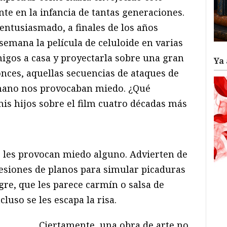
ente en la infancia de tantas generaciones.
entusiasmado, a finales de los años
 semana la película de celuloide en varias
migos a casa y proyectarla sobre una gran
Ya 
onces, aquellas secuencias de ataques de
umano nos provocaban miedo. ¿Qué
is hijos sobre el film cuatro décadas más
no les provocan miedo alguno. Advierten de
esiones de planos para simular picaduras
ngre, que les parece carmín o salsa de
luso se les escapa la risa.
Ciertamente, una obra de arte no