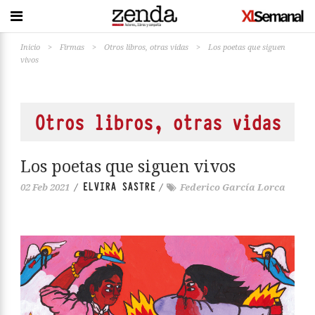
Inicio
>
Firmas
>
Otros libros, otras vidas
>
Los poetas que siguen
vivos
Otros libros, otras vidas
Los poetas que siguen vivos
ELVIRA SASTRE
02 Feb 2021
/
/
Federico García Lorca