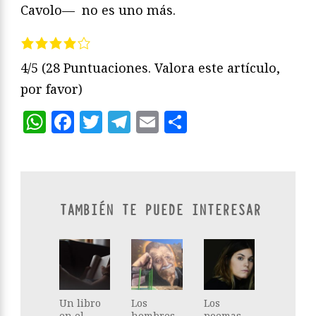
Cavolo— no es uno más.
4/5
(28 Puntuaciones. Valora este artículo,
por favor)
WhatsApp
Facebook
Twitter
Telegram
Email
Compartir
TAMBIÉN TE PUEDE INTERESAR
Un libro
Los
Los
en el
hombres
poemas