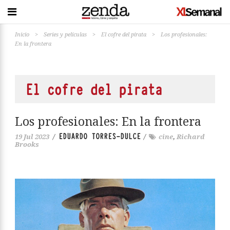
Inicio
>
Series y películas
>
El cofre del pirata
>
Los profesionales:
En la frontera
El cofre del pirata
Los profesionales: En la frontera
EDUARDO TORRES-DULCE
19 Jul 2023
/
/
cine
,
Richard
Brooks