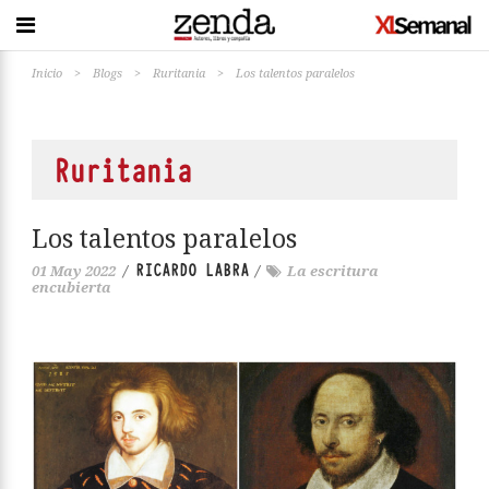
Inicio
>
Blogs
>
Ruritania
>
Los talentos paralelos
Ruritania
Los talentos paralelos
RICARDO LABRA
01 May 2022
/
/
La escritura
encubierta