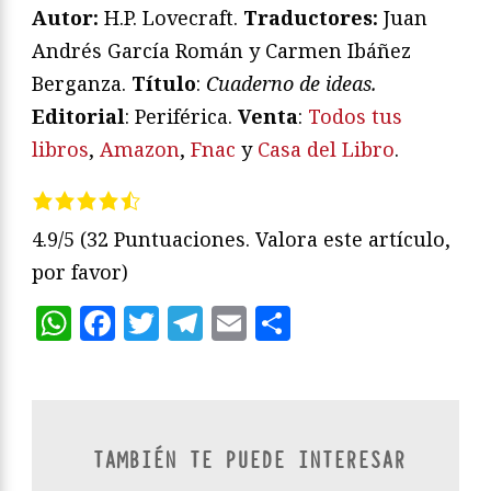
Autor:
H.P. Lovecraft.
Traductores:
Juan
Andrés García Román y Carmen Ibáñez
Berganza.
Título
:
Cuaderno de ideas.
Editorial
: Periférica.
Venta
:
Todos tus
libros
,
Amazon
,
Fnac
y
Casa del Libro
.
4.9/5
(32 Puntuaciones. Valora este artículo,
por favor)
WhatsApp
Facebook
Twitter
Telegram
Email
Compartir
TAMBIÉN TE PUEDE INTERESAR