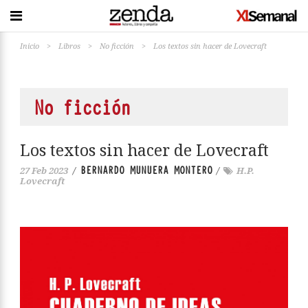
Inicio
>
Libros
>
No ficción
>
Los textos sin hacer de Lovecraft
No ficción
Los textos sin hacer de Lovecraft
BERNARDO MUNUERA MONTERO
27 Feb 2023
/
/
H.P.
Lovecraft