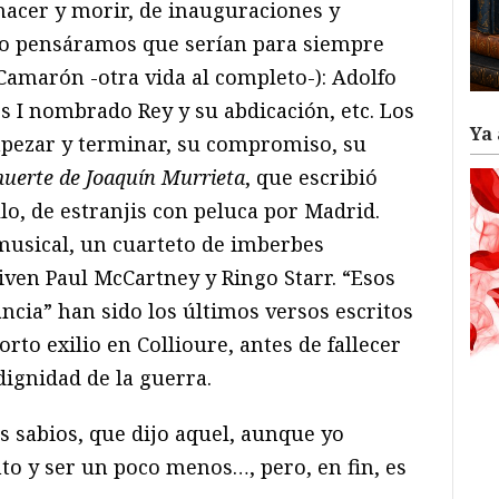
acer y morir, de inauguraciones y
pio pensáramos que serían para siempre
Camarón -otra vida al completo-): Adolfo
s I nombrado Rey y su abdicación, etc. Los
Ya 
mpezar y terminar, su compromiso, su
muerte de Joaquín Murrieta
, que escribió
lo, de estranjis con peluca por Madrid.
usical, un cuarteto de imberbes
iven Paul McCartney y Ringo Starr. “Esos
fancia” han sido los últimos versos escritos
to exilio en Collioure, antes de fallecer
dignidad de la guerra.
s sabios, que dijo aquel, aunque yo
to y ser un poco menos…, pero, en fin, es