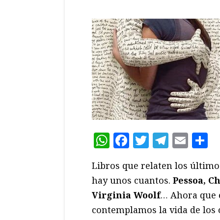
WhatsApp
Facebook
Twitter
Teleg
Ema
C
Libros que relaten los último
hay unos cuantos.
Pessoa, C
Virginia Woolf
… Ahora que e
contemplamos la vida de los 