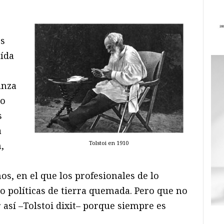
e
os
aída
anza
ro
s
a
Tolstoi en 1910
,
, en el que los profesionales de lo
o políticas de tierra quemada. Pero que no
 así –Tolstoi dixit– porque siempre es