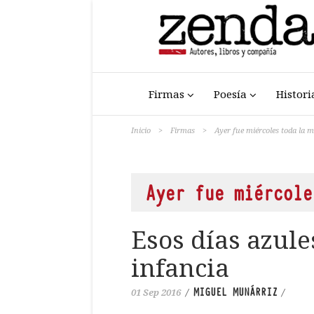
Firmas
Poesía
Histori
Inicio
>
Firmas
>
Ayer fue miércoles toda la
Ayer fue miércole
Esos días azules
infancia
MIGUEL MUNÁRRIZ
01 Sep 2016
/
/