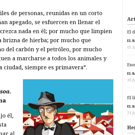
les de personas, reunidas en un corto
Art
han apegado, se esfuercen en llenar el
 crezca nada en él; por mucho que limpien
El 
ma brizna de hierba; por mucho que
EL 
02 A
o del carbón y el petróleo, por mucho
iguen a marcharse a todos los animales y
Eso
la ciudad, siempre es primavera”.
EL 
30 J
ssoa
.
El 
ma
EL 
23 J
jo él,
sta
He
mar al