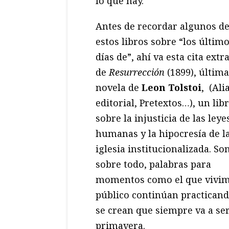
lo que hay.
Antes de recordar algunos d
estos libros sobre “los últim
días de”, ahí va esta cita extr
de
Resurrección
(1899), última
novela de
Leon Tolstoi
, (Ali
editorial, Pretextos…), un lib
sobre la injusticia de las leye
humanas y la hipocresía de l
iglesia institucionalizada. Son
sobre todo, palabras para
momentos como el que vivimos
público continúan practicand
se crean que siempre va a ser
primavera.