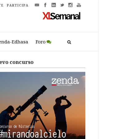
TE
PARTICIPA
enda-Edhasa
Foro
evo concurso