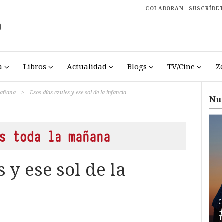
COLABORAN
SUSCRÍBE
a
Libros
Actualidad
Blogs
TV/Cine
Z
 mañana
>
Esos días azules y ese sol de la infancia
Nu
s toda la mañana
 y ese sol de la