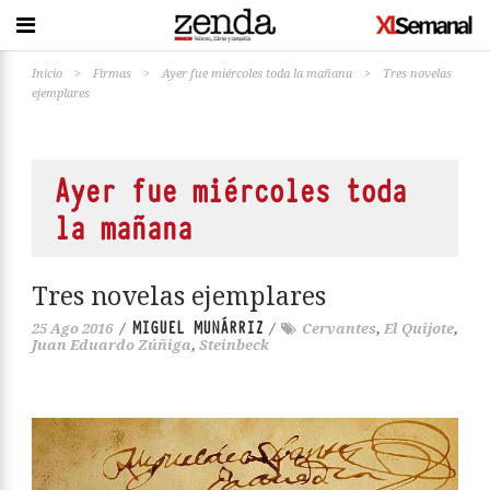
Inicio
>
Firmas
>
Ayer fue miércoles toda la mañana
>
Tres novelas
ejemplares
Ayer fue miércoles toda
la mañana
Tres novelas ejemplares
MIGUEL MUNÁRRIZ
25 Ago 2016
/
/
Cervantes
,
El Quijote
,
Juan Eduardo Zúñiga
,
Steinbeck