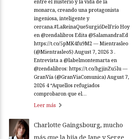
entre el misterio y la vida de la
monarca, creando una protagonista
ingeniosa, inteligente y
cercana.#LaReinaQueSurgióDelFrío Hoy
en @zendalibros Edita @SalamandraEd
https://t.co/5pMK4fu9M2 — Mientrasleo
(@MientrasleoS) August 7, 2026 3 .
Entrevista a @labelmontemarta en
@zendalibros: https://t.co/hgjinZu5lu —
GranVía (@GranViaComunica) August 7,
2026 4 “Aquellos refugiados
comprobaron que el…
Leer más
Charlotte Gaingsbourg, mucho
más que la hija de Jane y Serge