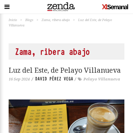
Inicio
>
Blogs
>
Zama, ribera abajo
>
Luz del Este, de Pelayo
Villanueva
Zama, ribera abajo
Luz del Este, de Pelayo Villanueva
DAVID PÉREZ VEGA
16 Sep 2024
/
/
Pelayo Villanueva