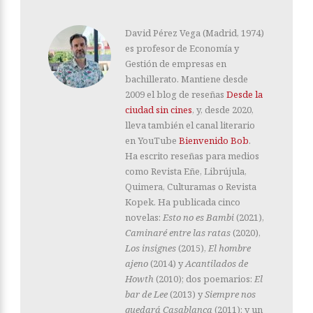
David Pérez Vega (Madrid, 1974)
es profesor de Economía y
Gestión de empresas en
bachillerato. Mantiene desde
2009 el blog de reseñas
Desde la
ciudad sin cines
, y, desde 2020,
lleva también el canal literario
en YouTube
Bienvenido Bob
.
Ha escrito reseñas para medios
como Revista Eñe, Librújula,
Quimera, Culturamas o Revista
Kopek. Ha publicada cinco
novelas:
Esto no es Bambi
(2021),
Caminaré entre las ratas
(2020),
Los insignes
(2015),
El hombre
ajeno
(2014) y
Acantilados de
Howth
(2010); dos poemarios:
El
bar de Lee
(2013) y
Siempre nos
quedará Casablanca
(2011); y un