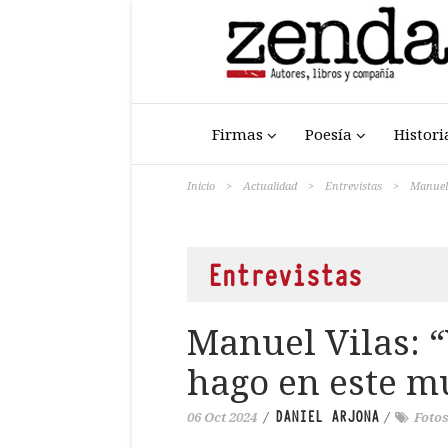
Firmas
Poesía
Histori
Inicio
>
Actualidad
>
Entrevistas
>
Manuel 
Entrevistas
Manuel Vilas: 
hago en este 
DANIEL ARJONA
06 Oct 2024
/
/
Foto