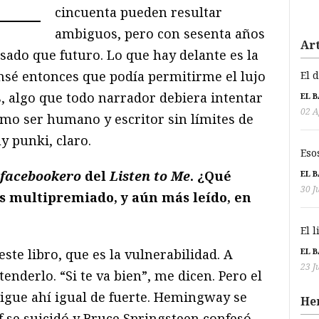
cincuenta pueden resultar
ambiguos, pero con sesenta años
Art
sado que futuro. Lo que hay delante es la
ensé entonces que podía permitirme el lujo
El 
os, algo que todo narrador debiera intentar
EL 
02 A
omo ser humano y escritor sin límites de
y punki, claro.
Eso
facebookero
del
Listen to Me
. ¿Qué
EL 
30 J
as multipremiado, y aún más leído, en
El 
EL 
te libro, que es la vulnerabilidad. A
23 J
enderlo. “Si te va bien”, me dicen. Pero el
igue ahí igual de fuerte. Hemingway se
He
f se suicidó y Bruce Springsteen confesó