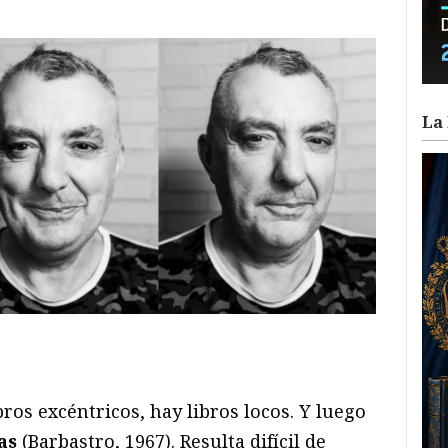
La 
ram
il
ompartir
bros excéntricos, hay libros locos. Y luego
as
(Barbastro, 1967). Resulta difícil de