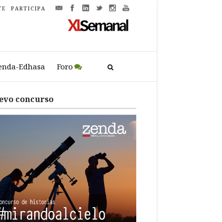
TE
PARTICIPA
enda-Edhasa
Foro
evo concurso