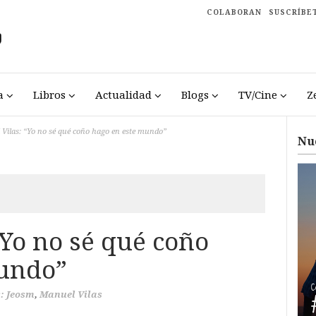
COLABORAN
SUSCRÍBE
a
Libros
Actualidad
Blogs
TV/Cine
Z
Vilas: “Yo no sé qué coño hago en este mundo”
Nu
“Yo no sé qué coño
mundo”
s: Jeosm
,
Manuel Vilas