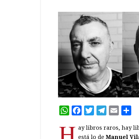
WhatsApp
Facebook
Twitter
Teleg
Ema
C
H
ay libros raros, hay li
está lo de
Manuel Vil