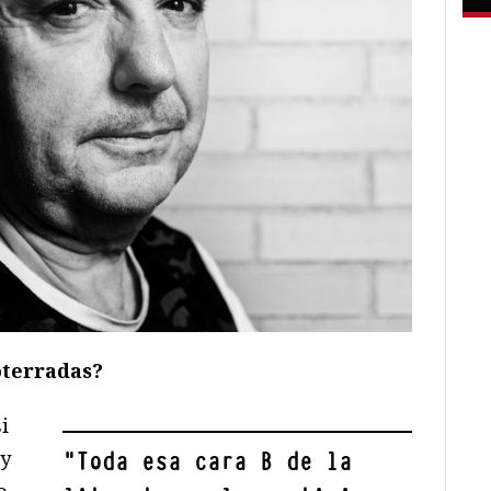
oterradas?
i
 y
"
Toda esa cara B de la