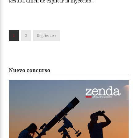
Resulta difícil de explicar la inyección...
1
2
Siguiente ›
Nuevo concurso