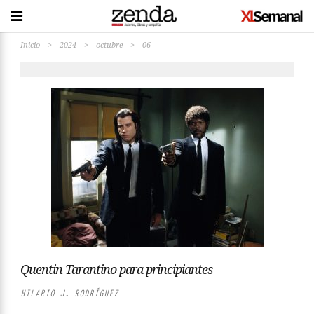
Inicio
>
2024
>
octubre
>
06
Quentin Tarantino para principiantes
HILARIO J. RODRÍGUEZ