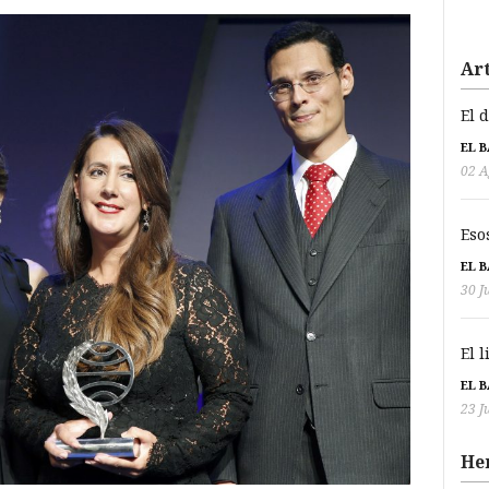
Art
El 
EL 
02 A
Eso
EL 
30 J
El 
EL 
23 J
He