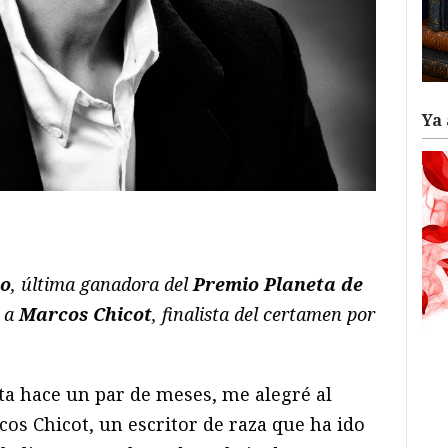
Ya 
ram
il
ompartir
do
, última ganadora del
Premio Planeta de
, a
Marcos Chicot
, finalista del certamen por
a hace un par de meses, me alegré al
cos Chicot, un escritor de raza que ha ido