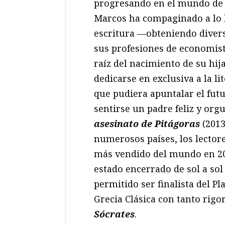
progresando en el mundo de la
Marcos ha compaginado a lo l
escritura —obteniendo divers
sus profesiones de economista
raíz del nacimiento de su hi
dedicarse en exclusiva a la li
que pudiera apuntalar el futu
sentirse un padre feliz y org
asesinato de Pitágoras
(2013
numerosos países, los lector
más vendido del mundo en 201
estado encerrado de sol a so
permitido ser finalista del Pl
Grecia Clásica con tanto rigo
Só
crates
.