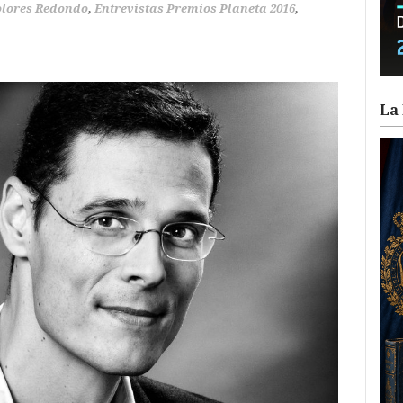
lores Redondo
,
Entrevistas Premios Planeta 2016
,
La 