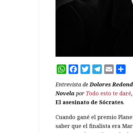
WhatsApp
Facebook
Twitter
Teleg
Ema
C
Entrevista de
Dolores Redon
Novela
por
T
odo esto te daré
El asesinato de Sócrates
.
Cuando gané el premio Planet
saber que el finalista era Mar