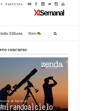
TE
PARTICIPA
enda-Edhasa
Foro
evo concurso