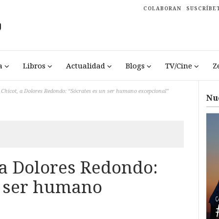
COLABORAN
SUSCRÍBE
a
Libros
Actualidad
Blogs
TV/Cine
Z
Chicot, a Dolores Redondo: “Sócrates es un ser humano excepcional”
Nu
 a Dolores Redondo:
n ser humano