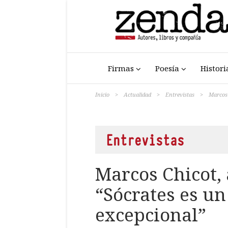
Firmas
Poesía
Histori
Inicio
>
Actualidad
>
Entrevistas
>
Marcos 
Entrevistas
Marcos Chicot,
“Sócrates es u
excepcional”