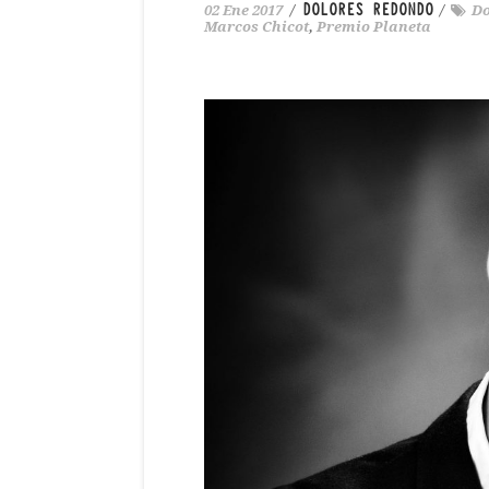
DOLORES REDONDO
02 Ene 2017
/
/
Do
Marcos Chicot
,
Premio Planeta