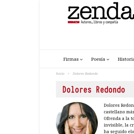
Firmas
Poesía
Histori
Inicio
>
Dolores Redondo
Dolores Redondo
Dolores Redond
castellano más
Ofrenda a la t
invisible, la 
ha seguido elo