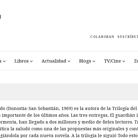
COLABORAN
SUSCRÍBE
a
Libros
Actualidad
Blogs
TV/Cine
Z
o (Donostia-San Sebastián, 1969) es la autora de la Trilogía del
 importante de los últimos años. Las tres entregas, El guardián 
ormenta, han llegado a dos millones y medio de fieles lectores. T
crítica la saludó como una de las propuestas más originales y con
giándola por cada nueva novela. A la trilogía le siguió Todo est